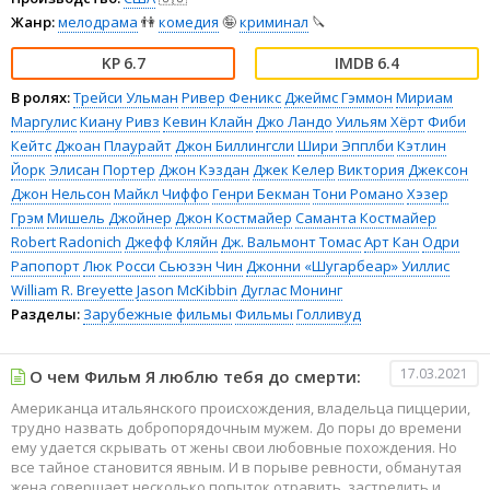
Жанр:
мелодрама
👫
комедия
🤪
криминал
🔪
6.7
6.4
В ролях:
Трейси Ульман
Ривер Феникс
Джеймс Гэммон
Мириам
Маргулис
Киану Ривз
Кевин Клайн
Джо Ландо
Уильям Хёрт
Фиби
Кейтс
Джоан Плаурайт
Джон Биллингсли
Шири Эпплби
Кэтлин
Йорк
Элисан Портер
Джон Кэздан
Джек Келер
Виктория Джексон
Джон Нельсон
Майкл Чиффо
Генри Бекман
Тони Романо
Хэзер
Грэм
Мишель Джойнер
Джон Костмайер
Саманта Костмайер
Robert Radonich
Джефф Кляйн
Дж. Вальмонт Томас
Арт Кан
Одри
Рапопорт
Люк Росси
Сьюзэн Чин
Джонни «Шугарбеар» Уиллис
William R. Breyette
Jason McKibbin
Дуглас Монинг
Разделы:
Зарубежные фильмы
Фильмы
Голливуд
17.03.2021
О чем Фильм Я люблю тебя до смерти:
Американца итальянского происхождения, владельца пиццерии,
трудно назвать добропорядочным мужем. До поры до времени
ему удается скрывать от жены свои любовные похождения. Но
все тайное становится явным. И в порыве ревности, обманутая
жена совершает несколько попыток отравить, застрелить и