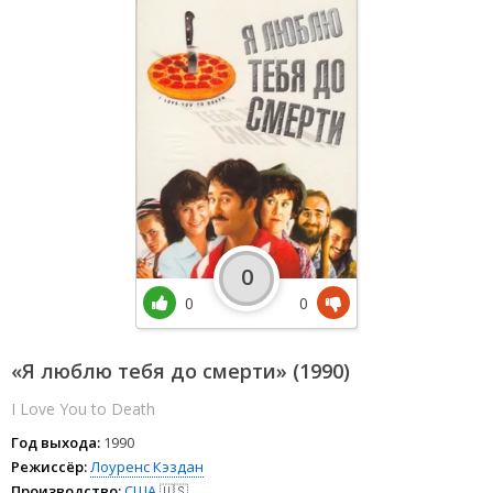
0
0
0
«Я люблю тебя до смерти» (1990)
I Love You to Death
Год выхода:
1990
Режиссёр:
Лоуренс Кэздан
Производство:
США
🇺🇸