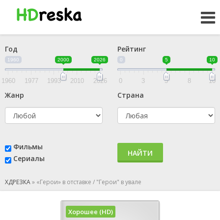
Год
Рейтинг
1960
2000
2026
0
5
10
1960
1977
1993
2010
2026
0
3
5
8
10
Жанр
Страна
Фильмы
НАЙТИ
Сериалы
ХДРЕЗКА
»
«Герои» в отставке / "Герои" в увале
Хорошее (HD)