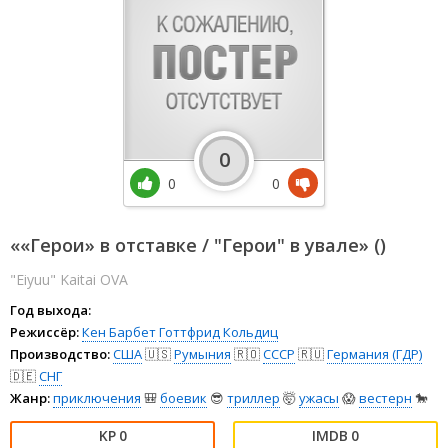
0
0
0
««Герои» в отставке / "Герои" в увале» ()
"Eiyuu" Kaitai OVA
Год выхода:
Режиссёр:
Кен Барбет
Готтфрид Кольдиц
Производство:
США
🇺🇸
Румыния
🇷🇴
СССР
🇷🇺
Германия (ГДР)
🇩🇪
СНГ
Жанр:
приключения
🎒
боевик
😎
триллер
🤯
ужасы
😱
вестерн
🐎
0
0