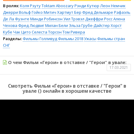
В ролях:
Коля Рэуту
Toktam Aboozary
Рэнди Кутюр
Леон Немчик
Джерри Вольф
Гойко Митич
Хартмут Бер
Фред Дельмаре
Рафаэль
Де Ла Фуэнте
Минди Робинсон
Уил Трэвэл
Джеффри Росс
Алена
Чехова
Фред Людвиг
Милан Бели
Эльза Грубе-Дайстер
Хорст
Кубе
Чак Цито
Селеста Торсон
Том Ривера
Разделы:
Фильмы
Голливуд
Фильмы 2018
Ужасы
Фильмы стран
СНГ
О чем Фильм «Герои» в отставке / "Герои" в увале:
17.03.2021
Смотреть Фильм «Герои» в отставке / "Герои" в
увале () онлайн в хорошем качестве