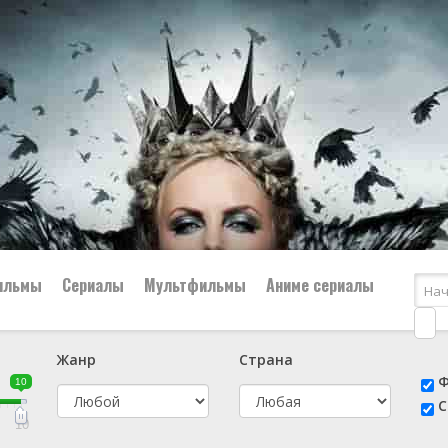
ильмы
Сериалы
Мультфильмы
Аниме сериалы
Жанр
Страна
е
📔 Биография
😎 Боевик
Ф
10
н
👨‍✈️ Военный
🕵️‍♂️ Детектив
С
й
📑 Документальный
😫 Драма
10