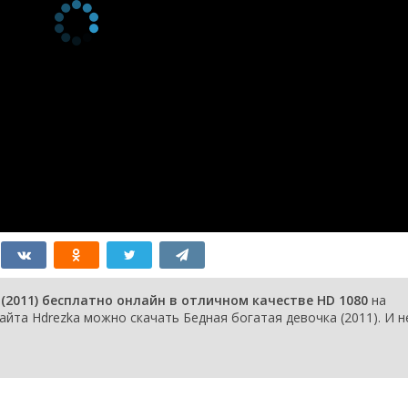
(2011) бесплатно онлайн в отличном качестве HD 1080
на
йта Hdrezka можно скачать Бедная богатая девочка (2011). И н