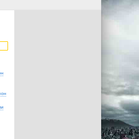
он
жон
ли