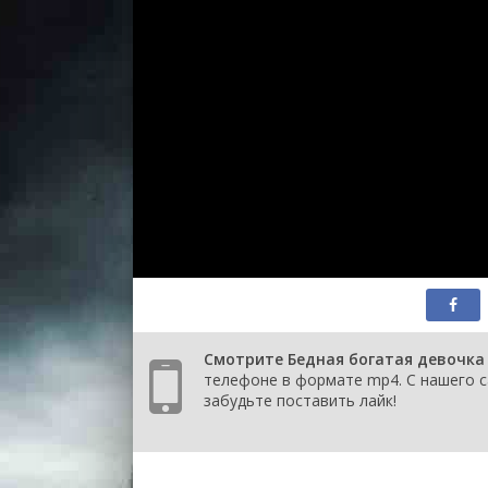
Смотрите Бедная богатая девочка 
телефоне в формате mp4. С нашего са
забудьте поставить лайк!