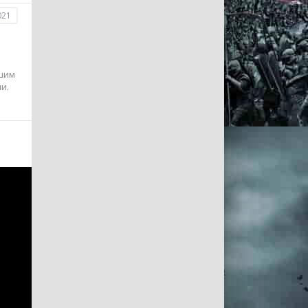
021
я
вшим
и.