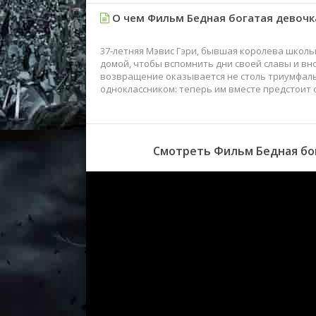
О чем Фильм Бедная богатая девочк
37-летняя Мэвис Гэри, бывшая королева школ
домой, чтобы вспомнить дни своей славы и в
возвращение оказывается не столь триумфаль
одноклассником: теперь им вместе предстоит с
Смотреть Фильм Бедная бог