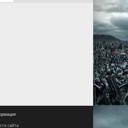
ормация
рта сайта