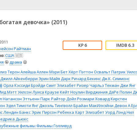
📖 История
🤪 Комедия
🎥 Короткометражка
🔪 Криминал
рама
🎼 Музыка
🧚‍♀️ Мультфильм
богатая девочка» (2011)
л
👨‍💼 Новости
🎒 Приключения
ьное тв
👨‍👩‍👧‍👦 Семейный
⚽ Спорт
у
🤯 Триллер
😱 Ужасы
2011
6
6.3
астика
🤠 Фильм-нуар
🧝‍♂️ Фэнтези
жейсон Райтман
о:
США
🇺🇸
ония
ия
🤪
драма
😫
лиз Терон
Алейша Аллен
Мэри Бет Хёрт
Пэттон Освальт
Патрик Уилс
Джилл Айкенберри
Эрин Майя Дарк
Ричард Бекинс
Дж.К. Симмонс
ьф
Орла Кэссиди
Брэйди Смит
Элизабет Ризер
Чарльз Текман
Джи Янг
Мид
Мэтт Уилсон
Луиса Краузе
Кейт Ноулин
Вирджиния ДаРе Полин
Д
л Натансон
Эттьенн Парк
Райтор Дойл
Розмари Ховард
Кирстен
он Эдел
Тимоти Янг
Джоэль Тингволл
Брайан МакИлхэйни
Девон А Ер
ис
Лендин Банкс
Эрик Пирсон
Ребекка Харт
Элизабет Уорд Лэнд
Нил
едрика Дьюкс
рубежные фильмы
Фильмы
Голливуд