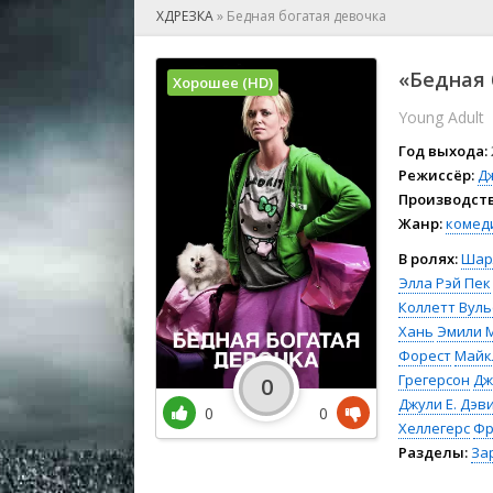
🎲 Игра
ХДРЕЗКА
»
Бедная богатая девочка
🎙 Концерт
👫 Мелод
«Бедная 
Хорошее (HD)
🕺 Мюзик
Young Adult
👨‍💻 Реал
🎤 Ток-шо
Год выхода:
🧙‍♀️ Фант
Режиссёр:
Д
Производств
🏅 Церем
Жанр:
комед
В ролях:
Шар
Элла Рэй Пек
Коллетт Вул
Хань
Эмили 
Форест
Майк
Грегерсон
Дж
0
Джули Е. Дэв
0
0
Хеллегерс
Фр
Разделы:
За