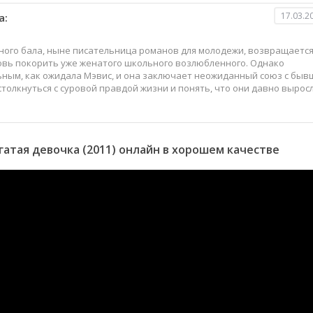
17.03.2
а:
ьного бала, ныне писательница романов для молодежи, возвращаетс
новь покорить уже женатого школьного возлюбленного. Однако
ным, как ожидала Мэвис, и она заключает неожиданный союз с бы
толкнуться с суровой правдой жизни и понять, что они давно выросл
атая девочка (2011) онлайн в хорошем качестве