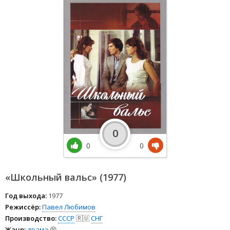
0
0
0
«Школьный вальс» (1977)
Год выхода:
1977
Режиссёр:
Павел Любимов
Производство:
СССР
🇷🇺
СНГ
Жанр:
драма
😫