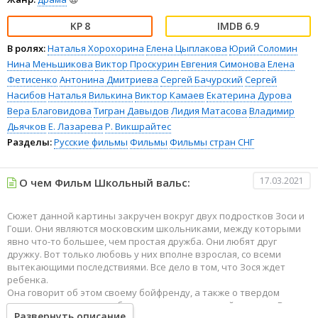
8
6.9
В ролях:
Наталья Хорохорина
Елена Цыплакова
Юрий Соломин
Нина Меньшикова
Виктор Проскурин
Евгения Симонова
Елена
Фетисенко
Антонина Дмитриева
Сергей Бачурский
Сергей
Насибов
Наталья Вилькина
Виктор Камаев
Екатерина Дурова
Вера Благовидова
Тигран Давыдов
Лидия Матасова
Владимир
Дьячков
Е. Лазарева
Р. Викшрайтес
Разделы:
Русские фильмы
Фильмы
Фильмы стран СНГ
17.03.2021
О чем Фильм Школьный вальс:
Сюжет данной картины закручен вокруг двух подростков Зоси и
Гоши. Они являются московским школьниками, между которыми
явно что-то большее, чем простая дружба. Они любят друг
дружку. Вот только любовь у них вполне взрослая, со всеми
вытекающими последствиями. Все дело в том, что Зося ждет
ребенка.
Она говорит об этом своему бойфренду, а также о твердом
намерении оставить ребенка, несмотря на юный возраст. В этом
Развернуть описание