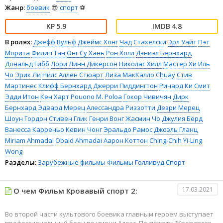
Жанр:
боевик
😎
спорт
⚽
5.9
4.8
В ролях:
Джефф Вульф
Джеймс Хонг
Чад Стахелски
Эрл Уайт
Пэт
Морита
Филип Тан
Онг Су Хань
Рон Холл
Дэниэл Бернхард
Дональд Гибб
Лори Линн Дикерсон
Николас Хилл
Мастер Хи Иль
Чо
Эрик Ли
Нилс Аллен Стюарт
Лиза МакКалло
Chuay
Стив
Мартинес
Клифф Бернхард
Джерри Пиддингтон
Ричард Ки Смит
Эдди Итон
Кен Харт
Pouono M. Poloa
Гокор Чивичян
Дирк
Бернхард
Эдвард Мерец
Алессандра Риззотти
Дезри Мерец
Шоун Гордон
Стивен Глик
Генри Вонг
Жасмин Чо
Джулия Бёрд
Ванесса Карреньо
Кевин Чонг
Эральдо Рамос
Джоэль Гланц
Miriam Ahmadai
Obaid Ahmadai
Аарон Коттон
Ching-Chih Yi-Ling
Wong
Разделы:
Зарубежные фильмы
Фильмы
Голливуд
Спорт
17.03.2021
О чем Фильм Кровавый спорт 2:
Во второй части культового боевика главным героем выступает
профессиональный боец по имени Алекс. По сюжету "Кровавого