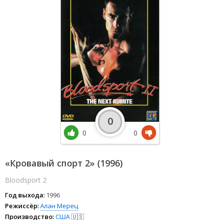
0
0
0
«Кровавый спорт 2» (1996)
Bloodsport 2
Год выхода:
1996
Режиссёр:
Алан Мерец
Производство:
США
🇺🇸