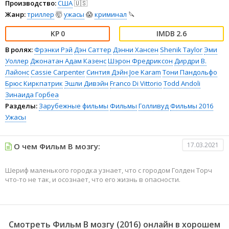
Производство:
США
🇺🇸
Жанр:
триллер
🤯
ужасы
😱
криминал
🔪
0
2.6
В ролях:
Фрэнки Рэй
Дэн Саттер
Дэнни Хансен
Shenik Taylor
Эми
Уоллер
Джонатан Адам Казенс
Шэрон Фредриксон
Дирдри В.
Лайонс
Cassie Carpenter
Синтия Дэйн
Joe Karam
Тони Пандольфо
Брюс Киркпатрик
Эшли Дивэйн
Franco Di Vittorio
Todd Andoli
Зинаида Горбеа
Разделы:
Зарубежные фильмы
Фильмы
Голливуд
Фильмы 2016
Ужасы
17.03.2021
О чем Фильм В мозгу:
Шериф маленького городка узнает, что с городом Голден Торч
что-то не так, и осознает, что его жизнь в опасности.
Смотреть Фильм В мозгу (2016) онлайн в хорошем