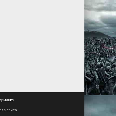
ормация
рта сайта