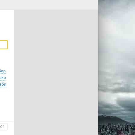
бер
yoko
аби
021