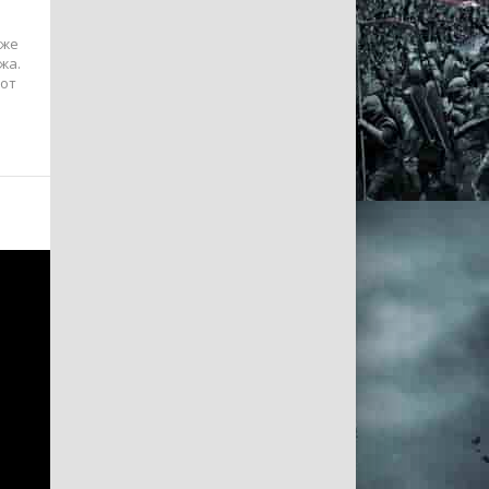
уже
жа.
тот