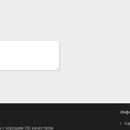
Инф
Ка
ы с хорошим HD качеством.