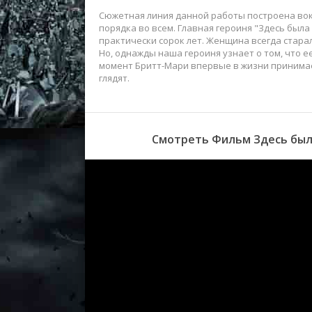
Сюжетная линия данной работы построена вок
порядка во всем. Главная героиня "Здесь была
практически сорок лет. Женщина всегда стара
Но, однажды наша героиня узнает о том, что ее
момент Бритт-Мари впервые в жизни принимает
глядят.
Смотреть Фильм Здесь была