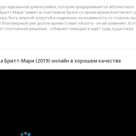
руг идеальной домохозяйки, которая придерживается абсолютного
 Бритт-Мари" живет в счастливом браке со своим мужем Кентом вот 
лась быть верной супругой и надеялась на взаимность со стороны му
 благоверный уже долгое время ставит ей рога - он ей изменяет. В э
 спонтанное решение - собирает чемодан и идет туда, куда глаза
 Бритт-Мари (2019) онлайн в хорошем качестве