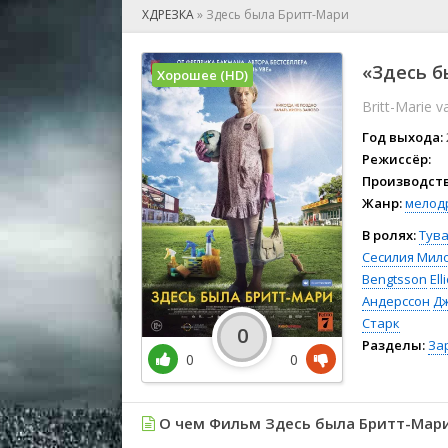
🎲 Игра
ХДРЕЗКА
»
Здесь была Бритт-Мари
🎙 Концерт
👫 Мелод
«Здесь б
Хорошее (HD)
🕺 Мюзик
Britt-Marie v
👨‍💻 Реал
🎤 Ток-шо
Год выхода:
🧙‍♀️ Фант
Режиссёр:
Производств
🏅 Церем
Жанр:
мелод
В ролях:
Тув
Сесилия Мил
Bengtsson
Ell
Андерссон
Д
Старк
0
Разделы:
За
0
0
О чем Фильм Здесь была Бритт-Мари