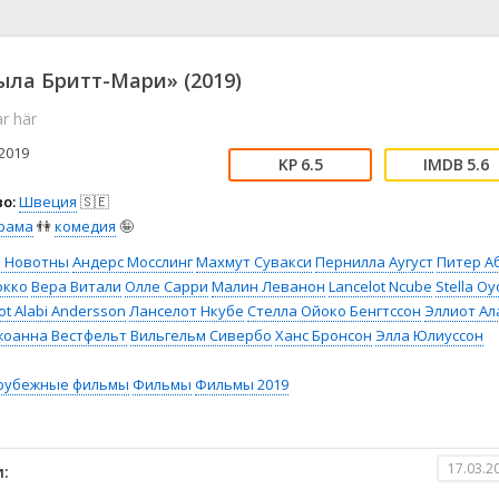
📖 История
🤪 Комедия
🎥 Короткометражка
🔪 Криминал
рама
🎼 Музыка
🧚‍♀️ Мультфильм
ыла Бритт-Мари» (2019)
л
👨‍💼 Новости
🎒 Приключения
ar här
ьное тв
👨‍👩‍👧‍👦 Семейный
⚽ Спорт
у
🤯 Триллер
😱 Ужасы
2019
6.5
5.6
астика
🤠 Фильм-нуар
🧝‍♂️ Фэнтези
о:
Швеция
🇸🇪
ония
рама
👫
комедия
🤪
а Новотны
Андерс Мосслинг
Махмут Сувакси
Пернилла Аугуст
Питер А
окко
Вера Витали
Олле Сарри
Малин Леванон
Lancelot Ncube
Stella O
iot Alabi Andersson
Ланселот Нкубе
Стелла Ойоко Бенгтссон
Эллиот Ал
жоанна Вестфельт
Вильгельм Сивербо
Ханс Бронсон
Элла Юлиуссон
рубежные фильмы
Фильмы
Фильмы 2019
17.03.2
: