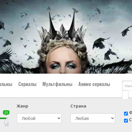
ильмы
Сериалы
Мультфильмы
Аниме сериалы
Жанр
Страна
е
📔 Биография
😎 Боевик
Ф
10
н
👨‍✈️ Военный
🕵️‍♂️ Детектив
С
й
📑 Документальный
😫 Драма
10