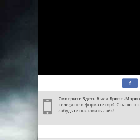
Смотрите Здесь была Бритт-Мари (
телефоне в формате mp4. С нашего с
забудьте поставить лайк!