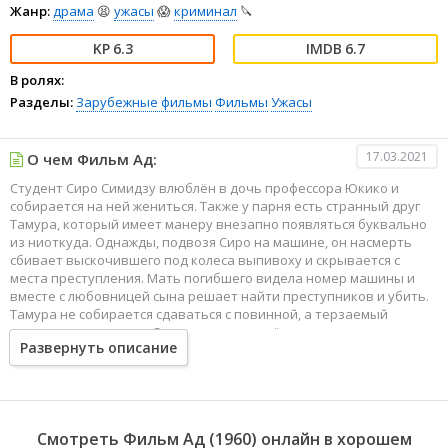
Жанр:
драма
😫
ужасы
😱
криминал
🔪
6.3
6.7
В ролях:
Разделы:
Зарубежные фильмы
Фильмы
Ужасы
17.03.2021
О чем Фильм Ад:
Студент Сиро Симидзу влюблён в дочь профессора Юкико и
собирается на ней жениться. Также у парня есть странный друг
Тамура, который имеет манеру внезапно появляться буквально
из ниоткуда. Однажды, подвозя Сиро на машине, он насмерть
сбивает выскочившего под колеса выпивоху и скрывается с
места преступления. Мать погибшего видела номер машины и
вместе с любовницей сына решает найти преступников и убить.
Тамура не собирается сдаваться с повинной, а терзаемый
угрызениями совести Сиро решает во всём сознаться, но по
Развернуть описание
дороге в полицейский участок их с Юкико такси попадает в
аварию, и девушка гибнет.
Смотреть Фильм Ад (1960) онлайн в хорошем