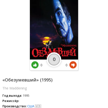
0
0
0
«Обезумевший» (1995)
The Maddening
Год выхода:
1995
Режиссёр:
Производство:
США
🇺🇸