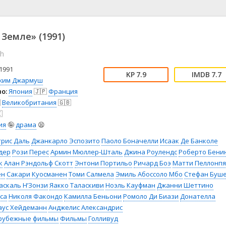
📖 История
🤪 Комедия
🎥 Короткометражка
🔪 Криминал
рама
🎼 Музыка
🧚‍♀️ Мультфильм
 Земле» (1991)
л
👨‍💼 Новости
🎒 Приключения
th
ьное тв
👨‍👩‍👧‍👦 Семейный
⚽ Спорт
у
🤯 Триллер
😱 Ужасы
1991
7.9
7.7
астика
🤠 Фильм-нуар
🧝‍♂️ Фэнтези
жим Джармуш
о:
Япония
🇯🇵
Франция
ония

Великобритания
🇬🇧

ия
🤪
драма
😫
трис Даль
Джанкарло Эспозито
Паоло Боначелли
Исаак Де Банколе
дер
Рози Перес
Армин Мюллер-Шталь
Джина Роулендс
Роберто Бени
к
Алан Рэндольф Скотт
Энтони Портильо
Ричард Боэ
Матти Пеллонпя
ен
Сакари Куосманен
Томи Салмела
Эмиль Абоссоло Мбо
Стефан Буш
аскаль Н’Зонзи
Яакко Таласкиви
Ноэль Кауфман
Джанни Шеттино
са
Николя Факондо
Камилла Беньони
Ромоло Ди Биази
Донателла
аус Хейдеманн
Анджелис Александрис
рубежные фильмы
Фильмы
Голливуд