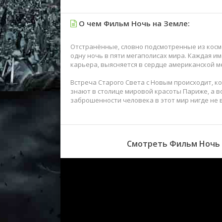
О чем Фильм Ночь на Земле:
Отстранённые, словно подсмотренные из космо
одну ночь в пяти мегаполисах мира. Каждая им
карьера, выясняется в сердце американской м
Встреча Старого Света с Новым происходит, ко
знают в столице мировой красоты Париже, а во
заброшенности человека в этот мир нигде не 
Смотреть Фильм Ночь н