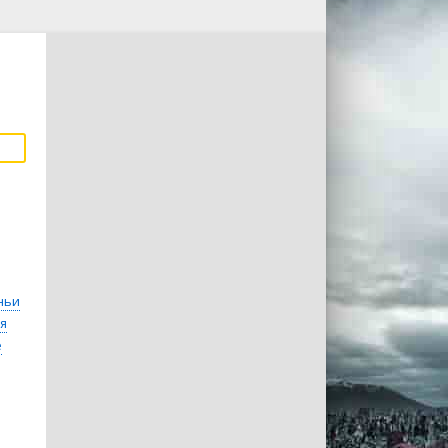
ньи
я
е