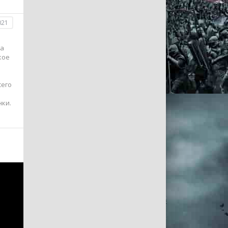
021
за
кое
сего
нки.