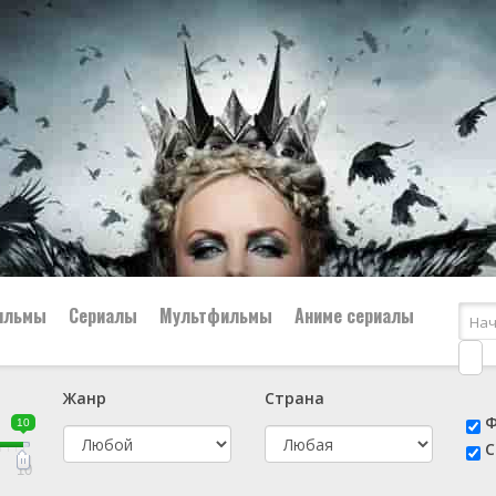
ильмы
Сериалы
Мультфильмы
Аниме сериалы
Жанр
Страна
е
📔 Биография
😎 Боевик
Ф
10
н
👨‍✈️ Военный
🕵️‍♂️ Детектив
С
й
📑 Документальный
😫 Драма
10