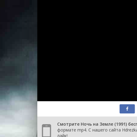
Смотрите Ночь на Земле (1991) бе
формате mp4. С нашего сайта Hdrezka
лайк!