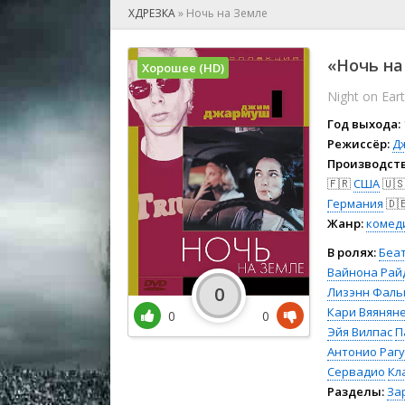
🎲 Игра
ХДРЕЗКА
»
Ночь на Земле
🎙 Концерт
👫 Мелод
«Ночь на
Хорошее (HD)
🕺 Мюзик
Night on Ear
👨‍💻 Реал
🎤 Ток-шо
Год выхода:
🧙‍♀️ Фант
Режиссёр:
Д
Производств
🏅 Церем
🇫🇷
США
🇺
Германия
🇩
Жанр:
комед
В ролях:
Беа
Вайнона Рай
0
Лизэнн Фаль
Кари Вяянян
0
0
Эйя Вилпас
П
Антонио Рагу
Сервадио
Кл
Разделы:
За