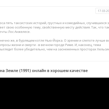
17.03.2
са пять таксистских историй, грустных и комедийных, случившихся 
еет свою особенную тему, свойственную месту действия. Так, что та
ечты Лос-Анжелесе.
нечно же, в бурлящем котле Нью-Йорка. О зрении и слепоте лучше в
просы жизни и смерти - в вечном городе Риме. И, наконец, тема
выглядит более убедительно, чем на заснеженных просторах Хельси
а Земле (1991) онлайн в хорошем качестве