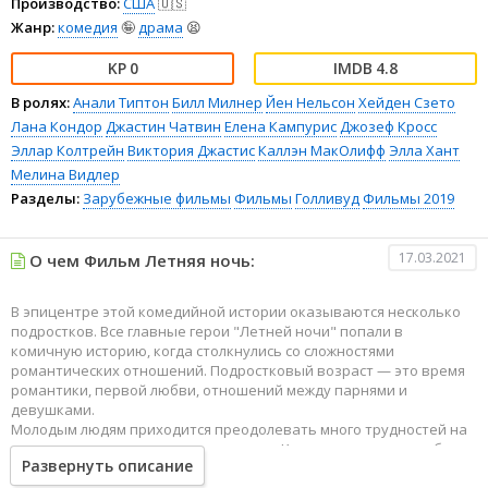
Производство:
США
🇺🇸
Жанр:
комедия
🤪
драма
😫
0
4.8
В ролях:
Анали Типтон
Билл Милнер
Йен Нельсон
Хейден Сзето
Лана Кондор
Джастин Чатвин
Елена Кампурис
Джозеф Кросс
Эллар Колтрейн
Виктория Джастис
Каллэн МакОлифф
Элла Хант
Мелина Видлер
Разделы:
Зарубежные фильмы
Фильмы
Голливуд
Фильмы 2019
17.03.2021
О чем Фильм Летняя ночь:
В эпицентре этой комедийной истории оказываются несколько
подростков. Все главные герои "Летней ночи" попали в
комичную историю, когда столкнулись со сложностями
романтических отношений. Подростковый возраст — это время
романтики, первой любви, отношений между парнями и
девушками.
Молодым людям приходится преодолевать много трудностей на
пути взаимоотношения друг с другом. Кто-то не может подобрать
Развернуть описание
нужных слов, чтобы признаться в любви, кому-то просто не
хватает любовного опыта, чтобы начать отношения. Об этих и