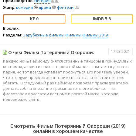
Производство:
Нигерия
🇳🇬
Жанр:
комедия
🤪
драма
😫
фэнтези
🧝‍♂️
0
5.8
В ролях:
Разделы:
Зарубежные фильмы
Фильмы
Фильмы 2019
17.03.2021
О чем Фильм Потерянный Окороши:
Каждую ночь Реймонду снятся странные танцоры в причудливых
костюмах, а один из них — в рогатой маске — пытается догнать
парня, но тот всегда успевает проснуться. Его приятель уверен,
что это духи предков хотят с ним связаться, и не стоит от них
убегать. В следующий раз Реймонд позволяет преследователю
догнать себя и внезапно просыпается в его обличье — в
фиолетовом волосатом костюме и рогатой маске, которую
невозможно снять.
Смотреть Фильм Потерянный Окороши (2019)
онлайн в хорошем качестве