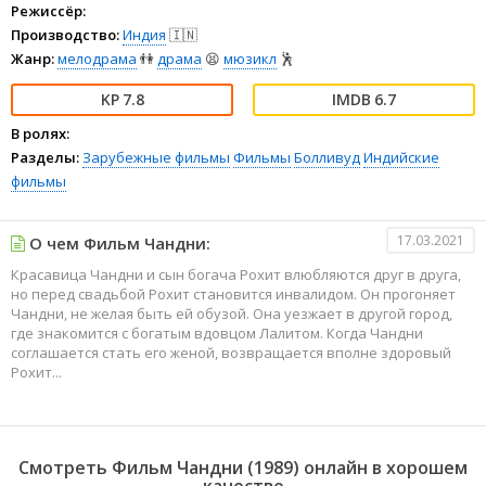
Режиссёр:
Производство:
Индия
🇮🇳
Жанр:
мелодрама
👫
драма
😫
мюзикл
🕺
7.8
6.7
В ролях:
Разделы:
Зарубежные фильмы
Фильмы
Болливуд
Индийские
фильмы
17.03.2021
О чем Фильм Чандни:
Красавица Чандни и сын богача Рохит влюбляются друг в друга,
но перед свадьбой Рохит становится инвалидом. Он прогоняет
Чандни, не желая быть ей обузой. Она уезжает в другой город,
где знакомится с богатым вдовцом Лалитом. Когда Чандни
соглашается стать его женой, возвращается вполне здоровый
Рохит...
Смотреть Фильм Чандни (1989) онлайн в хорошем