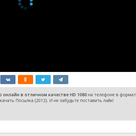
о онлайн в отличном качестве HD 1080
на телефоне в формат
качать Посылка (2012). И не забудьте поставить лайк!