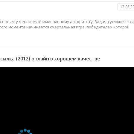
17.03.2
 посылку местному криминальному авторитету. Задача усложняется
 этого момента начинается смертельная игра, победителем которой
ылка (2012) онлайн в хорошем качестве