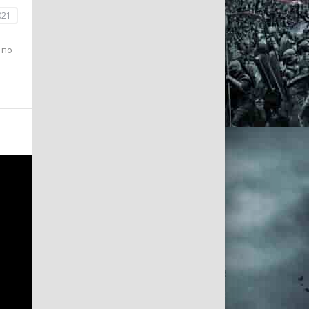
021
 по