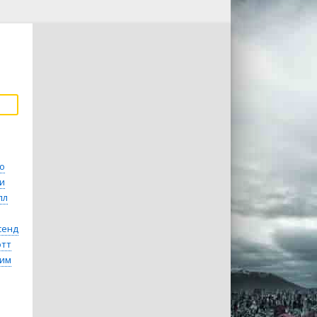
о
и
лл
сенд
отт
рим