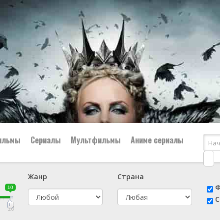
ильмы
Сериалы
Мультфильмы
Аниме сериалы
Жанр
Страна
е
📔 Биография
😎 Боевик
Ф
10
н
👨‍✈️ Военный
🕵️‍♂️ Детектив
С
й
📑 Документальный
😫 Драма
10