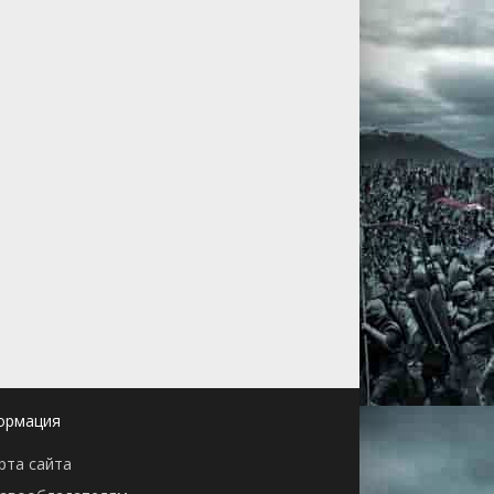
ормация
рта сайта