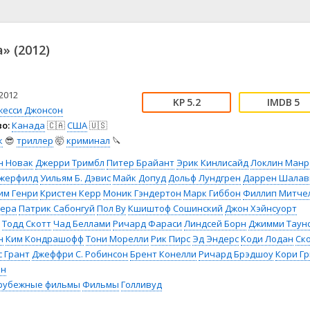
📖 История
🤪 Комедия
🎥 Короткометражка
🔪 Криминал
рама
🎼 Музыка
🧚‍♀️ Мультфильм
» (2012)
л
👨‍💼 Новости
🎒 Приключения
ьное тв
👨‍👩‍👧‍👦 Семейный
⚽ Спорт
у
🤯 Триллер
😱 Ужасы
2012
5.2
5
астика
🤠 Фильм-нуар
🧝‍♂️ Фэнтези
жесси Джонсон
о:
Канада
🇨🇦
США
🇺🇸
ония
к
😎
триллер
🤯
криминал
🔪
н Новак
Джерри Тримбл
Питер Брайант
Эрик Кинлисайд
Локлин Манр
джерфилд
Уильям Б. Дэвис
Майк Допуд
Дольф Лундгрен
Даррен Шалав
им Генри
Кристен Керр
Моник Гэндертон
Марк Гиббон
Филлип Митче
вера
Патрик Сабонгуй
Пол Ву
Кшиштоф Сошинский
Джон Хэйнсуорт
Тодд Скотт
Чад Беллами
Ричард Фараси
Линдсей Борн
Джимми Таун
н
Ким Кондрашофф
Тони Морелли
Рик Пирс
Эд Эндерс
Коди Лодан
Ск
с Грант
Джеффри С. Робинсон
Брент Конелли
Ричард Брэдшоу
Кори Г
он
рубежные фильмы
Фильмы
Голливуд