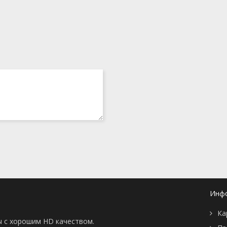
Инф
Ка
ы с хорошим HD качеством.