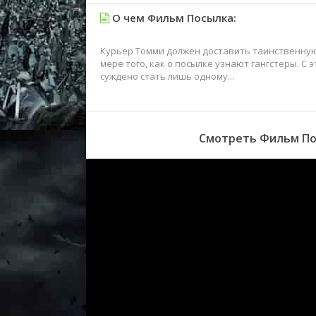
О чем Фильм Посылка:
Курьер Томми должен доставить таинственную
мере того, как о посылке узнают гангстеры. С
суждено стать лишь одному...
Смотреть Фильм Пос