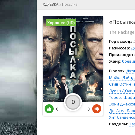
🎲 Игра
ХДРЕЗКА
»
Посылка
🎙 Концерт
👫 Мелод
«Посылка
Хорошее (HD)
🕺 Мюзик
The Package
👨‍💻 Реал
🎤 Ток-шо
Год выхода:
🧙‍♀️ Фант
Режиссёр:
Д
Производств
🏅 Церем
Жанр:
боеви
В ролях:
Джо
Майкл Дэйн
Стив Остин
Т
Луиза Д’Оли
Тересе Шафи
0
Эрни Джексо
0
0
Дж. Атеа
Лар
Хит Стивенс
Разделы:
За