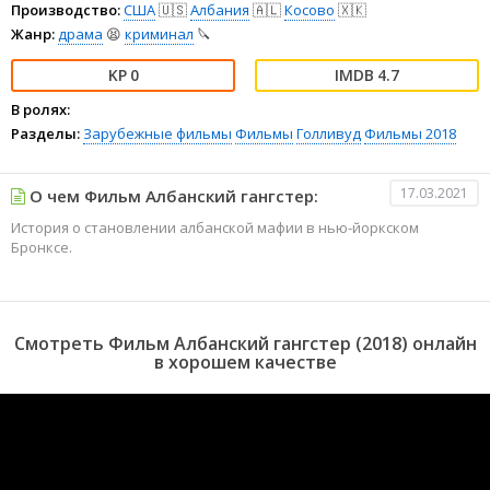
Производство:
США
🇺🇸
Албания
🇦🇱
Косово
🇽🇰
Жанр:
драма
😫
криминал
🔪
0
4.7
В ролях:
Разделы:
Зарубежные фильмы
Фильмы
Голливуд
Фильмы 2018
17.03.2021
О чем Фильм Албанский гангстер:
История о становлении албанской мафии в нью-йоркском
Бронксе.
Смотреть Фильм Албанский гангстер (2018) онлайн
в хорошем качестве