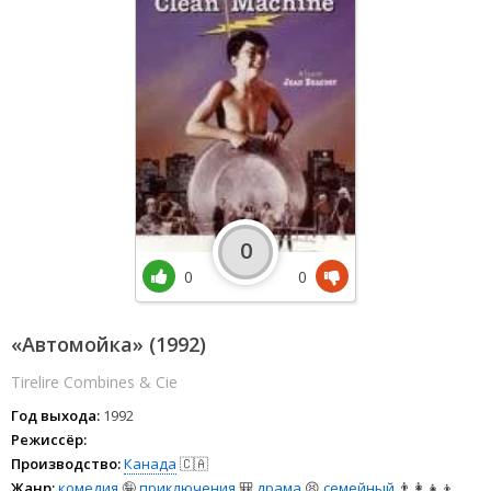
0
0
0
«Автомойка» (1992)
Tirelire Combines & Cie
Год выхода:
1992
Режиссёр:
Производство:
Канада
🇨🇦
Жанр:
комедия
🤪
приключения
🎒
драма
😫
семейный
👨‍👩‍👧‍👦