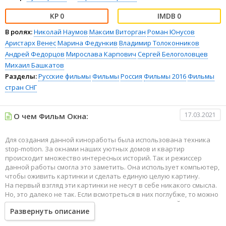
0
0
В ролях:
Николай Наумов
Максим Виторган
Роман Юнусов
Аристарх Венес
Марина Федункив
Владимир Толоконников
Андрей Федорцов
Мирослава Карпович
Сергей Белоголовцев
Михаил Башкатов
Разделы:
Русские фильмы
Фильмы
Россия
Фильмы 2016
Фильмы
стран СНГ
17.03.2021
О чем Фильм Окна:
Для создания данной киноработы была использована техника
stop-motion. За окнами наших уютных домов и квартир
происходит множество интересных историй. Так и режиссер
данной работы смогла это заметить. Она использует компьютер,
чтобы оживить картинки и сделать единую целую картину.
На первый взгляд эти картинки не несут в себе никакого смысла.
Но, это далеко не так. Если всмотреться в них поглубже, то можно
увидеть вполне реальные жизненные ситуации с действиями
Развернуть описание
персонажей, которые чем-то похожи на нас. Кинолента снята в
стиле арт-хаус и представляет определенный интерес.