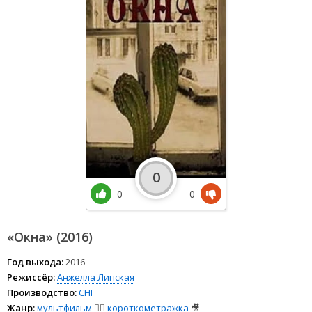
0
0
0
«Окна» (2016)
Год выхода:
2016
Режиссёр:
Анжелла Липская
Производство:
СНГ
Жанр:
мультфильм
🧚‍♀️
короткометражка
🎥