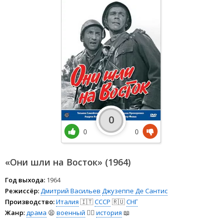
0
0
0
«Они шли на Восток» (1964)
Год выхода:
1964
Режиссёр:
Дмитрий Васильев
Джузеппе Де Сантис
Производство:
Италия
🇮🇹
СССР
🇷🇺
СНГ
Жанр:
драма
😫
военный
👨‍✈️
история
📖