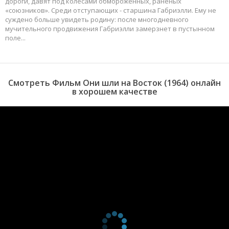
дороги, давят под колесами обмороженных, раненых
«союзников». Среди отступающих - старшина Габриэлли. Ему не
суждено больше увидеть родину: после многодневного
мучительного продвижения Габриэлли замерзнет в пустынном
поле...
Смотреть Фильм Они шли на Восток (1964) онлайн
в хорошем качестве