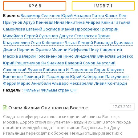
6.8
7.1
В ролях:
Владимир Селезнев
Юрий Назаров
Питер Фальк
Лев
Прыгунов
Артур Кеннеди
Нина Никитина
Андреа Кекки
Татьяна
Самойлова
Евгений Зосимов
Жанна Прохоренко
Григорий
Михайлов
Сергей Лукьянов
Данута Столярская
Эрвин
Кнаусмюллер
Отар Коберидзе
Эльза Леждей
Риккардо Куччолла
Джино Перниче
Франко Моричи
Раффаель Пизу
Лаврентий
Масоха
Валерий Головненков
Нино Винджелли
Вячеслав Березко
Юрий Решетников
Ян Янакиев
Валерий Сомов
Анатолий
Сахновский
Лучана Бабичкова
И. Парамонов
Борис Кожухов
Винченцо Полицци
И. Парамаров
Юрий Кабердазе
Паскулиано
Ферри
Марио Аннибали
Альваро Чеккарелли
Ливия Контарди
Разделы:
Фильмы
Фильмы стран СНГ
17.03.2021
О чем Фильм Они шли на Восток:
Солдаты и офицеры итальянских дивизий шли на Восток, к
Москве. Дорого стоил оккупантам каждый их шаг. В этом походе
погибает молодой солдат - крестьянин Бадзокки... На Дону
итальянцы переходят к обороне. Немцы отшвыривают их с