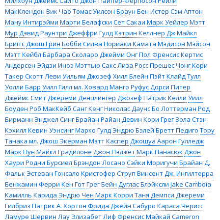
Милхоун
Джеймс Саито
Джон Пайпер-Фергюсон
Рейли
МакКлендон
Вик Чао
Томас Уилсон Браун
Бен Истер
Сэм Аптон
Ману Интирэйми
Марти Белафски
Сет Сакаи
Марк Уейлер
Мэтт
Мур
Дэвид Раунтри
Джеффри Гулд
Кэтрин Келлнер
Дж Майкл
Бриггс
Джош Грин
Бобби Силва
Нориаки Камата
Мэдисон Мэйсон
Мэтт Кейбл
Барбара Сколаро
Джейми Онг
Пол Френсис
Кертис
Андерсен
Эйдзи Иноэ
Мэттью Сакс
Лиза Росс
Прешес Чонг
Кори
Такер
Скотт Леви
Уильям Джозеф Хилл
Блейн Пэйт
Клайд Тулл
Уолли Барр
Уилл Гилл мл.
Ховард Манго
Руфус Дорси
Питер
Джеймс Смит
Джереми Денцлингер
Джозеф Патрик Келли
Уилл
Боуден
Роб МакКейб
Санг Кенг
Николас Даунс
Бо Лоттерман
Род
Бирманн
Энджел Синг
Брайан Райан
Девин Кори
Грег Зола
Стэн
Кэхилл
Кевин Уэнсинг
Марко Гулд
Эндрю Бэлей
Бретт Педиго
Тору
Танака мл.
Джош Экерман
Мэтт Каспер
Джошуа Аарон Гулледж
Марк Нун
Майкл Градилоне
Джон Пэджет
Марк Панасюк
Джон
Хаури
Родни Бурсиел
Брэндон Лосано
Сэйки Моригучи
Брайан Д.
Фальк
Эстеван Гонсало
Кристофер Струп
Винсент Дж. Ингилтерра
Бенжамин Ферри
Кен Гот
Грег Бейн
Дуглас Блэйксли
Jake Camboia
Камилль Карида
Эндрю Чен
Марк Корри
Таня Демпси
Джереми
Гилбриз
Патрик А. Хортон
Фрида Джейн
Сабуро Караса
Черисс
Ламуре
Шервин Лау
Элизабет Лиф
Френсис Майкай
Cameron