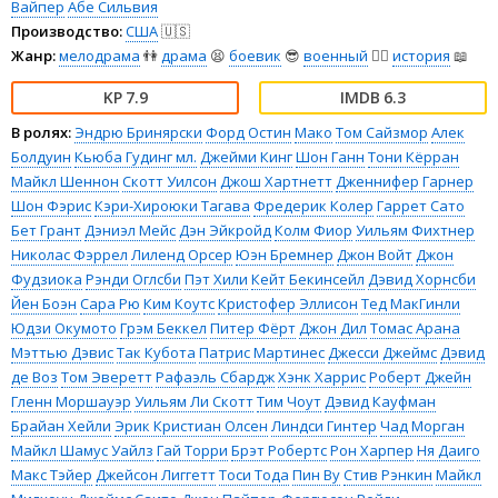
Вайпер
Абе Сильвия
Производство:
США
🇺🇸
Жанр:
мелодрама
👫
драма
😫
боевик
😎
военный
👨‍✈️
история
📖
7.9
6.3
В ролях:
Эндрю Бринярски
Форд Остин
Мако
Том Сайзмор
Алек
Болдуин
Кьюба Гудинг мл.
Джейми Кинг
Шон Ганн
Тони Кёрран
Майкл Шеннон
Скотт Уилсон
Джош Хартнетт
Дженнифер Гарнер
Шон Фэрис
Кэри-Хироюки Тагава
Фредерик Колер
Гаррет Сато
Бет Грант
Дэниэл Мейс
Дэн Эйкройд
Колм Фиор
Уильям Фихтнер
Николас Фэррел
Лиленд Орсер
Юэн Бремнер
Джон Войт
Джон
Фудзиока
Рэнди Оглсби
Пэт Хили
Кейт Бекинсейл
Дэвид Хорнсби
Йен Боэн
Сара Рю
Ким Коутс
Кристофер Эллисон
Тед МакГинли
Юдзи Окумото
Грэм Беккел
Питер Фёрт
Джон Дил
Томас Арана
Мэттью Дэвис
Так Кубота
Патрис Мартинес
Джесси Джеймс
Дэвид
де Воз
Том Эверетт
Рафаэль Сбардж
Хэнк Харрис
Роберт Джейн
Гленн Моршауэр
Уильям Ли Скотт
Тим Чоут
Дэвид Кауфман
Брайан Хейли
Эрик Кристиан Олсен
Линдси Гинтер
Чад Морган
Майкл Шамус Уайлз
Гай Торри
Брэт Робертс
Рон Харпер
Ня Даиго
Макс Тэйер
Джейсон Лиггетт
Тоси Тода
Пин Ву
Стив Рэнкин
Майкл