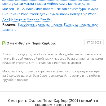
McHarg
Кинси МакЛин
Джилл Мейерс
Kayre Morrison
Кэтлин
Маллен
Шон А. Малвихилл
Robert C. Nelson
Качисабуро Номура
Пит Романо
Росс Стасик
Джек Труман
Ларри Веггер
Chip Wood
Джефф Яворски
Мелисса Энн Янг
Разделы:
Зарубежные фильмы
Фильмы
Голливуд
Фильмы про
самолеты
17.03.2021
О чем Фильм Перл-Харбор:
Эта история двух друзей - летчиков. Их судьбы переплавились в
топке Второй мировой войны. Их чувства были опалены языками
великой страсти. Огонь стал для них вторым домом.
Мир рушился, прошлое скрылось в сумерках пожарищ, и теперь
за будущее должен был бороться каждый, на земле и на небе, в
дружбе и вражде.
Смотреть Фильм Перл-Харбор (2001) онлайн в
хорошем качестве