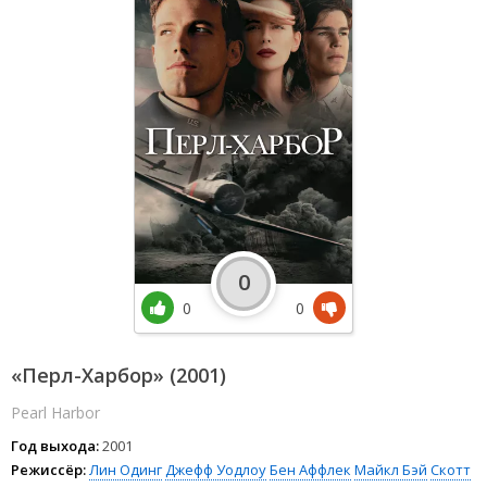
0
0
0
«Перл-Харбор» (2001)
Pearl Harbor
Год выхода:
2001
Режиссёр:
Лин Одинг
Джефф Уодлоу
Бен Аффлек
Майкл Бэй
Скотт