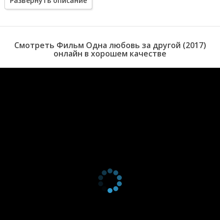
Развернуть описание
что им делать после потери родного человека, который каким-то
непонятным образом смог соединить их в дружной ячейке
общества. Но его теперь нет.
Смотреть Фильм Одна любовь за другой (2017)
онлайн в хорошем качестве