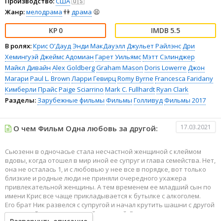
Производство:
США
🇺🇸
Жанр:
мелодрама
👫
драма
😫
0
5.5
В ролях:
Крис О’Дауд
Энди МакДауэлл
Джульет Райлэнс
Дри
Хемингуэй
Джеймс Адомиан
Гарет Уильямс
Мэтт Сэлинджер
Майкл Дивайн
Alex Goldberg
Graham Mason
Doris Lowerre
Джон
Магари
Paul L. Brown
Ларри Гевирц
Romy Byrne
Francesca Faridany
Кимберли Прайс
Paige Sciarrino
Mark C. Fullhardt
Ryan Clark
Разделы:
Зарубежные фильмы
Фильмы
Голливуд
Фильмы 2017
17.03.2021
О чем Фильм Одна любовь за другой:
Сьюзенн в одночасье стала несчастной женщиной с клеймом
вдовы, когда отошел в мир иной ее супруг и глава семейства. Нет,
она не осталась 1, и с любовью у нее все в порядке, вот только
близкие и родные люди не приняли очередного ухажера
привлекательной женщины. А тем временем ее младший сын по
имени Крис все чаще прикладывается к бутылке с алкоголем.
Его брат Ник развелся с супругой и начал крутить шашни с другой
женщиной, очаровательной актрисой. Все эти люди не знают,