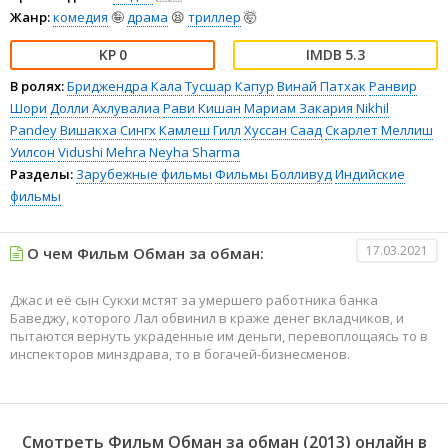
Жанр:
комедия
🤪
драма
😫
триллер
🤯
0
5.3
В ролях:
Бриджендра Кала
Тусшар Капур
Винай Патхак
Ранвир
Шори
Долли Ахлувалиа
Рави Кишан
Мариам Закария
Nikhil
Pandey
Вишакха Сингх
Камлеш Гилл
Хуссан Саад
Скарлет Меллиш
Уилсон
Vidushi Mehra
Neyha Sharma
Разделы:
Зарубежные фильмы
Фильмы
Болливуд
Индийские
фильмы
17.03.2021
О чем Фильм Обман за обман:
Джас и её сын Сукхи мстят за умершего работника банка
Баведжу, которого Лал обвинил в краже денег вкладчиков, и
пытаются вернуть украденные им деньги, перевоплощаясь то в
инспекторов минздрава, то в богачей-бизнесменов.
Смотреть Фильм Обман за обман (2013) онлайн в