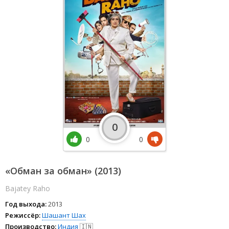
0
0
0
«Обман за обман» (2013)
Bajatey Raho
Год выхода:
2013
Режиссёр:
Шашант Шах
Производство:
Индия
🇮🇳