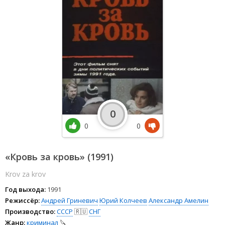
0
0
0
«Кровь за кровь» (1991)
Krov za krov
Год выхода:
1991
Режиссёр:
Андрей Гриневич
Юрий Колчеев
Александр Амелин
Производство:
СССР
🇷🇺
СНГ
Жанр:
криминал
🔪