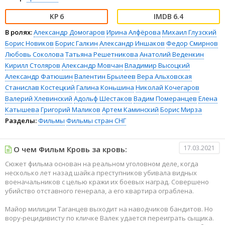
6
6.4
В ролях:
Александр Домогаров
Ирина Алфёрова
Михаил Глузский
Борис Новиков
Борис Галкин
Александр Иншаков
Федор Смирнов
Любовь Соколова
Татьяна Решетникова
Анатолий Веденкин
Кирилл Столяров
Александр Мовчан
Владимир Высоцкий
Александр Фатюшин
Валентин Брылеев
Вера Альховская
Станислав Костецкий
Галина Коньшина
Николай Кочегаров
Валерий Хлевинский
Адольф Шестаков
Вадим Померанцев
Елена
Катышева
Григорий Маликов
Артем Каминский
Борис Мирза
Разделы:
Фильмы
Фильмы стран СНГ
17.03.2021
О чем Фильм Кровь за кровь:
Сюжет фильма основан на реальном уголовном деле, когда
несколько лет назад шайка преступников убивала видных
военачальников с целью кражи их боевых наград. Совершено
убийство отставного генерала, а его квартира ограблена.
Майор милиции Таганцев выходит на наводчиков бандитов. Но
вору-рецидивисту по кличке Валек удается переиграть сыщика.