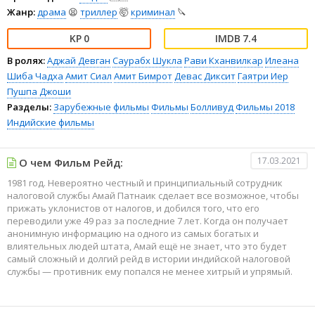
Жанр:
драма
😫
триллер
🤯
криминал
🔪
0
7.4
В ролях:
Аджай Девган
Саурабх Шукла
Рави Кханвилкар
Илеана
Шиба Чадха
Амит Сиал
Амит Бимрот
Девас Диксит
Гаятри Иер
Пушпа Джоши
Разделы:
Зарубежные фильмы
Фильмы
Болливуд
Фильмы 2018
Индийские фильмы
17.03.2021
О чем Фильм Рейд:
1981 год. Невероятно честный и принципиальный сотрудник
налоговой службы Амай Патнаик сделает все возможное, чтобы
прижать уклонистов от налогов, и добился того, что его
переводили уже 49 раз за последние 7 лет. Когда он получает
анонимную информацию на одного из самых богатых и
влиятельных людей штата, Амай ещё не знает, что это будет
самый сложный и долгий рейд в истории индийской налоговой
службы — противник ему попался не менее хитрый и упрямый.