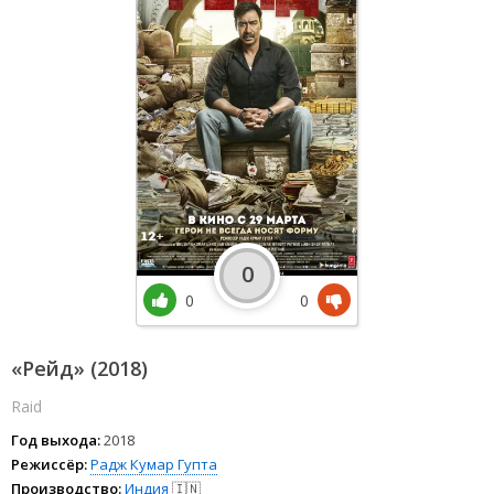
0
0
0
«Рейд» (2018)
Raid
Год выхода:
2018
Режиссёр:
Радж Кумар Гупта
Производство:
Индия
🇮🇳