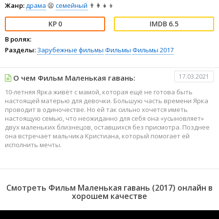
Жанр:
драма
😫
семейный
👨‍👩‍👧‍👦
0
6.5
В ролях:
Разделы:
Зарубежные фильмы
Фильмы
Фильмы 2017
17.03.2021
О чем Фильм Маленькая гавань:
10-летняя Ярка живёт с мамой, которая ещё не готова быть
настоящей матерью для девочки. Большую часть времени Ярка
проводит в одиночестве. Но ей так сильно хочется иметь
настоящую семью, что неожиданно для себя она «усыновляет»
двух маленьких близнецов, оставшихся без присмотра. Позднее
она встречает мальчика Кристиана, который помогает ей
исполнить мечты.
Смотреть Фильм Маленькая гавань (2017) онлайн в
хорошем качестве