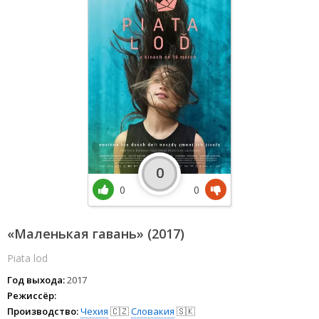
0
0
0
«Маленькая гавань» (2017)
Piata lod
Год выхода:
2017
Режиссёр:
Производство:
Чехия
🇨🇿
Словакия
🇸🇰