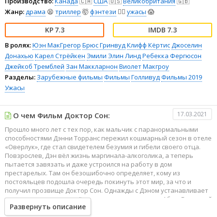
Производство:
Канада
🇨🇦
США
🇺🇸
Великобритания
🇬🇧
Жанр:
драма
😫
триллер
🤯
фэнтези
🧝‍♂️
ужасы
😱
7.3
7.3
В ролях:
Юэн МакГрегор
Брюс Гринвуд
Клифф Кёртис
Джоселин
Донахью
Карел Стрёйкен
Эмили Элин Линд
Ребекка Фергюсон
Джейкоб Тремблей
Зан Маккларнон
Виолет Макгроу
Разделы:
Зарубежные фильмы
Фильмы
Голливуд
Фильмы 2019
Ужасы
17.03.2021
О чем Фильм Доктор Сон:
Прошло много лет с тех пор, как мальчик с паранормальными
способностями Дэнни Торранс пережил кошмарный сезон в отеле
«Оверлук», где стал свидетелем безумия и гибели своего отца.
Повзрослев, Дэн вёл жизнь маргинала-алкоголика, а теперь
пытается завязать и даже устроился на работу в дом
престарелых. Там он безошибочно определяет, кому из
постояльцев подошла очередь покинуть этот мир, за что и
получил прозвище Доктор Сон. Однажды с Дэном устанавливает
связь невероятно одарённая «сияющая» девочка Абра. Вскоре ей
Развернуть описание
потребуется его помощь, чтобы противостоять членам
организации «Истинный узел» – группы охотников за