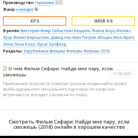
Производство:
Германия
🇩🇪
Жанр:
комедия
🤪
0
4.6
В ролях:
Виктория Флир
Себастиан Беццель
Янина Фауц
Феликс
Ауэр
Филип Бирнштиль
Давид Альтман
Патрик Абоцен
Nina Alpers
Анна Лена Класс
Лукас Хупфелд
Разделы:
Зарубежные фильмы
Фильмы
Фильмы 2018
О чем Фильм Сафари: Найди мне пару, если
17.03.2021
сможешь:
Приложение знакомств помогает разным людям найти своего
якобы идеального сексуального партнера. Но когда они
встречаются, все идет совсем не по плану.
Смотреть Фильм Сафари: Найди мне пару, если
сможешь (2018) онлайн в хорошем качестве