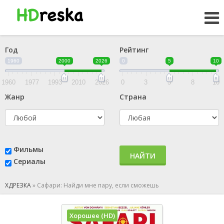
Год
Рейтинг
1960
2000
2026
0
5
10
1960
1977
1993
2010
2026
0
3
5
8
10
Жанр
Страна
Фильмы
НАЙТИ
Сериалы
ХДРЕЗКА
»
Сафари: Найди мне пару, если сможешь
Хорошее (HD)