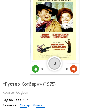
0
0
0
«Рустер Когберн» (1975)
Rooster Cogburn
Год выхода:
1975
Режиссёр:
Стюарт Миллар