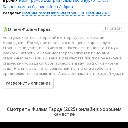
В ролях:
Иван Громов
Дмитрий Гудим
Веста Буркот
Ольга
Баранова
Анна Славина
Йван Добрич
Разделы:
Фильмы
Россия
Фильмы стран СНГ
Фильмы 2025
17.03.2021
О чем Фильм Гардэ:
Анна увлекается эзотерикой и интересуется законами
мироздания. Последние несколько месяцев ее преследуют
странные видения, из-за чего она посещает гипнолога. Ее муж
Алексей - историк, он занимается раскопками и поисками
старинных реликвий XIX века. В результате поисков он находит
старую книгу, ради которой археологи ведут раскопки многие
годы. Эта книга является реликвией, но что она в себе таит,
предстояло только выяснить. Анна восхищается находкой мужа и
понимает, что эта книга часто присутствовала в ее видениях...
Развернуть описание
Смотреть Фильм Гардэ (2025) онлайн в хорошем
качестве