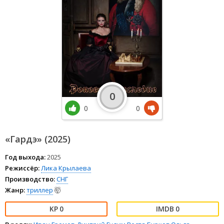
0
0
0
«Гардэ» (2025)
Год выхода:
2025
Режиссёр:
Лика Крылаева
Производство:
СНГ
Жанр:
триллер
🤯
0
0