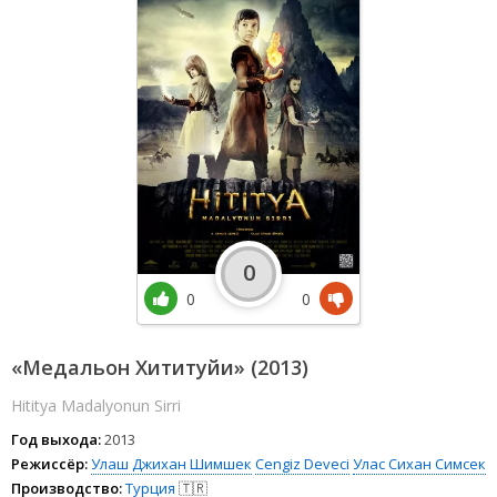
0
0
0
«Медальон Хититуйи» (2013)
Hititya Madalyonun Sirri
Год выхода:
2013
Режиссёр:
Улаш Джихан Шимшек
Cengiz Deveci
Улас Сихан Симсек
Производство:
Турция
🇹🇷