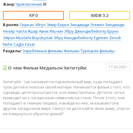
Жанр:
приключения
🎒
0
3.2
В ролях:
Гюркан Уйгун
Эмир Берке Зинджиди
Эгемен Зинджиди
Нехир Чагла Яшар
Авни Яльчин
Эбру Джюндюбейоглу
Бруно
Эйрон
Mustafa Büyükçolak
Эбру Кюндюбейоглу
Egemen Zincidi
Nehir Cagla Yasar
Разделы:
Зарубежные фильмы
Фильмы
Турецкие фильмы
17.03.2021
О чем Фильм Медальон Хититуйи:
Хититуйя - так называется параллельный мир, куда попадают
трое детей в поисках своей матери. Начинается фильм с того, что
однажды дети просыпаются, а их мама пропала. Детское чутье
приводит их к загадочным символам на стене. После этого, они
попадают в темную пещеру, и выйдя из нее, оказываются в
другом загадочном мире. Смогут ли дети найти свою маму, спасти
ее и вернуться обратно домой?