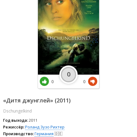
0
0
0
«Дитя джунглей» (2011)
Dschungelkind
Год выхода:
2011
Режиссёр:
Роланд Зузо Рихтер
Производство:
Германия
🇩🇪