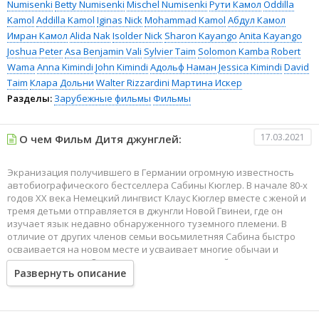
Numisenki
Betty Numisenki
Mischel Numisenki
Рути Камол
Oddilla
Kamol
Addilla Kamol
Iginas Nick
Mohammad Kamol
Абдул Камол
Имран Камол
Alida Nak
Isolder Nick
Sharon Kayango
Anita Kayango
Joshua Peter
Asa Benjamin Vali
Sylvier Taim
Solomon Kamba
Robert
Wama
Anna Kimindi
John Kimindi
Адольф Наман
Jessica Kimindi
David
Taim
Клара Дольни
Walter Rizzardini
Мартина Искер
Разделы:
Зарубежные фильмы
Фильмы
17.03.2021
О чем Фильм Дитя джунглей:
Экранизация получившего в Германии огромную известность
автобиографического бестселлера Сабины Кюглер. В начале 80-х
годов ХХ века Немецкий лингвист Клаус Кюглер вместе с женой и
тремя детьми отправляется в джунгли Новой Гвинеи, где он
изучает язык недавно обнаруженного туземного племени. В
отличие от других членов семьи восьмилетняя Сабина быстро
осваивается на новом месте и усваивает многие обычаи и
знания туземцев. Однако мирно живущая своей жизнью семья
Развернуть описание
совершенно не подозревает о том, что она оказалась в самом
центре племенной вражды. Несмотря на обоюдное желание
держаться в стороне друг от друга, пути пришельцев и туземцев
со временем начинают постоянно пересекаться. Через девять