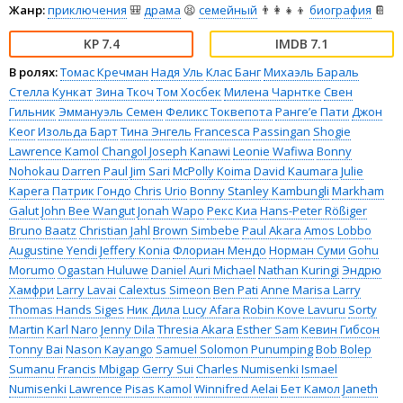
Жанр:
приключения
🎒
драма
😫
семейный
👨‍👩‍👧‍👦
биография
📔
7.4
7.1
В ролях:
Томас Кречман
Надя Уль
Клас Банг
Михаэль Бараль
Стелла Кункат
Зина Ткоч
Том Хосбек
Милена Чарнтке
Свен
Гильник
Эммануэль Семен
Феликс Токвепота
Ранге’е Пати
Джон
Кеог
Изольда Барт
Тина Энгель
Francesca Passingan
Shogie
Lawrence Kamol
Changol Joseph Kanawi
Leonie Wafiwa
Bonny
Nohokau
Darren Paul
Jim Sari
McPolly Koima
David Kaumara
Julie
Kapera
Патрик Гондо
Chris Urio
Bonny Stanley Kambungli
Markham
Galut
John Bee Wangut
Jonah Wapo
Рекс Киа
Hans-Peter Rößiger
Bruno Baatz
Christian Jahl
Brown Simbebe
Paul Akara
Amos Lobbo
Augustine Yendi
Jeffery Konia
Флориан Мендо
Норман Суми
Gohu
Morumo
Ogastan Huluwe
Daniel Auri Michael
Nathan Kuringi
Эндрю
Хамфри
Larry Lavai
Calextus Simeon
Ben Pati
Anne Marisa Larry
Thomas Hands Siges
Ник Дила
Lucy Afara
Robin Kove Lavuru
Sorty
Martin
Karl Naro
Jenny Dila
Thresia Akara
Esther Sam
Кевин Гибсон
Tonny Bai
Nason Kayango
Samuel Solomon Punumping
Bob Bolep
Sumanu
Francis Mbigap
Gerry Sui
Charles Numisenki
Ismael
Numisenki
Lawrence Pisas Kamol
Winnifred Aelai
Бет Камол
Janeth