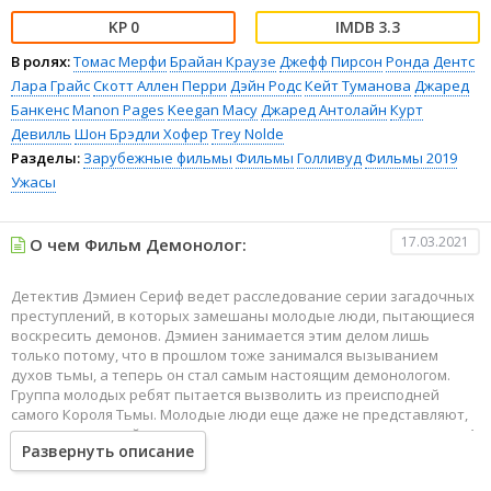
0
3.3
В ролях:
Томас Мерфи
Брайан Краузе
Джефф Пирсон
Ронда Дентс
Лара Грайс
Скотт Аллен Перри
Дэйн Родс
Кейт Туманова
Джаред
Банкенс
Manon Pages
Keegan Macy
Джаред Антолайн
Курт
Девилль
Шон Брэдли Хофер
Trey Nolde
Разделы:
Зарубежные фильмы
Фильмы
Голливуд
Фильмы 2019
Ужасы
17.03.2021
О чем Фильм Демонолог:
Детектив Дэмиен Сериф ведет расследование серии загадочных
преступлений, в которых замешаны молодые люди, пытающиеся
воскресить демонов. Дэмиен занимается этим делом лишь
только потому, что в прошлом тоже занимался вызыванием
духов тьмы, а теперь он стал самым настоящим демонологом.
Группа молодых ребят пытается вызволить из преисподней
самого Короля Тьмы. Молодые люди еще даже не представляют,
что за такими действиями следует непоправимые последствия. А
Развернуть описание
детектив должен распутать серию убийств раньше, чем Король
Тьмы выйдет на свободу, ведь тогда преступления