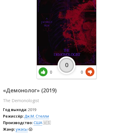
0
0
0
«Демонолог» (2019)
The Demonologist
Год выхода:
2019
Режиссёр:
Дж.М. Стелли
Производство:
США
🇺🇸
Жанр:
ужасы
😱