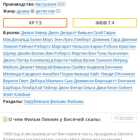
Производство:
Австралия
🇦🇺
Жанр:
драма
😫
детектив
🕵️‍♂️
7.5
7.4
В ролях:
Джеки Уивер
Джон Джэррэт
Вивьен Грэй
Гарри
МакДональд
Хелен Морс
Энн-Луиз Лэмберт
Доминик Гард
Дженни
Ловелл
Рейчел Робертс
Маргарет Нельсон
Карен Робсон
Кристин
Шулер
Джейн Вэллис
Вин Робертс
Мартин Вон
Тони Льюэллин-
Джонс
Питер Коллингвуд
Кирсти Чайлд
Фрэнк Гуннелл
Ингрид
Мейсон
Джанет Мюррэй
Вивьенн Грейвз
Анджела Бенчини
Мелинда Кардвэлл
Аннабел Поури
Аманда Уайт
Линди О’Коннелл
Верити Смит
Дебора Маллинз
Сью Джемисон
Бернадетт Бенчини
Барбара Ллойд
Кэй Тейлор
Джон Феган
Ольга Дики
Kevin Gebert
Фэйт Клейниг
Разделы:
Зарубежные фильмы
Фильмы
17.03.2021
О чем Фильм Пикник у Висячей скалы:
1900 год, в Австралии штат Виктория в честь праздника Святого
Валентина руководитель школы Мисс Эппльярд позволяет