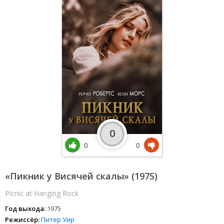
0
0
0
«Пикник у Висячей скалы» (1975)
Picnic at Hanging Rock
Год выхода:
1975
Режиссёр:
Питер Уир