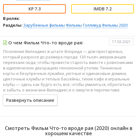
7.3
7.2
В ролях:
Разделы:
Зарубежные фильмы
Фильмы
Голливуд
Фильмы 2020
17.03.2021
О чем Фильм Что-то вроде рая:
Поселение Вилладжес в штате Флорида — дом престарелых,
который разросся до размера города: 130 тысяч американцев
переехали сюда, чтобы провести старость вместе с ровесниками
в идиллических декорациях пенсионной утопии. Теннисные
корты и безупречные лужайки, уютные и одинаковые домики,
цветочные клумбы и теплые бассейны, тихие кафе и игральные
клубы — здесь как будто есть все, чтобы умилиться, обуютиться
и забыть о жизни вне Вилладжес и о смерти в перспективе.
Но хаос проникает и в тщательно спланированную
Развернуть описание
искусственную пастораль, потому что хаос этот находится
внутри человека.
Смотреть Фильм Что-то вроде рая (2020) онлайн в
хорошем качестве