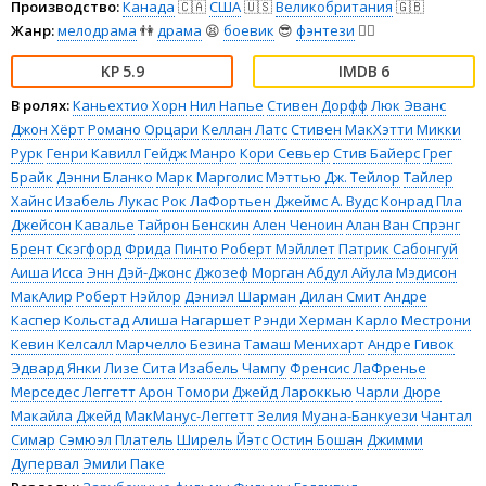
Производство:
Канада
🇨🇦
США
🇺🇸
Великобритания
🇬🇧
Жанр:
мелодрама
👫
драма
😫
боевик
😎
фэнтези
🧝‍♂️
5.9
6
В ролях:
Каньехтио Хорн
Нил Напье
Стивен Дорфф
Люк Эванс
Джон Хёрт
Романо Орцари
Келлан Латс
Стивен МакХэтти
Микки
Рурк
Генри Кавилл
Гейдж Манро
Кори Севьер
Стив Байерс
Грег
Брайк
Дэнни Бланко
Марк Марголис
Мэттью Дж. Тейлор
Тайлер
Хайнс
Изабель Лукас
Рок ЛаФортьен
Джеймс А. Вудс
Конрад Пла
Джейсон Кавалье
Тайрон Бенскин
Ален Ченоин
Алан Ван Спрэнг
Брент Скэгфорд
Фрида Пинто
Роберт Мэйллет
Патрик Сабонгуй
Аиша Исса
Энн Дэй-Джонс
Джозеф Морган
Абдул Айула
Мэдисон
МакАлир
Роберт Нэйлор
Дэниэл Шарман
Дилан Смит
Андре
Каспер Кольстад
Алиша Нагаршет
Рэнди Херман
Карло Местрони
Кевин Келсалл
Марчелло Безина
Тамаш Менихарт
Андре Гивок
Эдвард Янки
Лизе Сита
Изабель Чампу
Френсис ЛаФренье
Мерседес Леггетт
Арон Томори
Джейд Лароккью
Чарли Дюре
Макайла Джейд МакМанус-Леггетт
Зелия Муана-Банкуези
Чантал
Симар
Сэмюэл Платель
Ширель Йэтс
Остин Бошан
Джимми
Дупервал
Эмили Паке