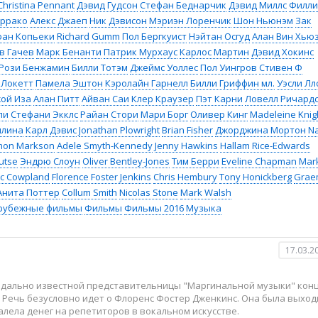
Christina Pennant
Дэвид Гудсон
Стефан Беднарчик
Дэвид Миллс
Филли
ррако
Алекс Джаеп
Ник Дэвисон
Мэриэн Лоренчик
Шон Ньюнэм
Зак
фан Копьеки
Richard Gumm
Пол Бергкуист
Нэйтан Осгуд
Алан Вин Хью
в Гачев
Марк Бенанти
Патрик Мурхаус
Карлос Мартин
Дэвид Хокинс
Рози Бенжамин
Билли Тотэм
Джеймс Уоллес
Пол Уингров
Стивен Ф
 Локетт
Памела Эштон
Кэролайн Гарнелл
Билли Гриффин мл.
Уэсли Лл
ой Иза
Алан Питт
Айван Саи
Клер Краузер
Пэт Карни
Ловелл Ричард
пи
Стефани Экклс
Райан Стори
Мари Борг
Оливер Кинг
Madeleine Knig
ллина
Карл Дэвис
Jonathan Plowright
Brian Fisher
Джорджина Мортон
Na
mon Markson
Adele Smyth-Kennedy
Jenny Hawkins
Hallam Rice-Edwards
utse
Эндрю Слоун
Oliver Bentley-Jones
Тим Берри
Eveline Chapman
Mar
c Cowpland
Florence Foster Jenkins
Chris Hembury
Tony Honickberg
Grae
Анита Поттер
Collum Smith
Nicolas Stone
Mark Walsh
рубежные фильмы
Фильмы
Фильмы 2016
Музыка
17.03.2
ндально известной представительницы "Маргинальной музыки" кон
. Речь безусловно идет о Флоренс Фостер Дженкинс. Она была выхо
алела денег на репетиторов в вокальном искусстве.