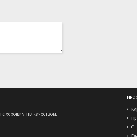
Инф
Ка
ы с хорошим HD качеством.
Пр
Ст
Гл