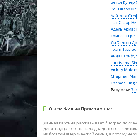
Бетси Купер
Рош
Флор Фе
Уайтхед
Сте
Пэт Старр
Ни
Адель Армас
Томпсон
Грег
Ли Болтон
Дж
Грант Гиллес
Аида Гарифу
Luurtsema
Si
Victory Mabur
Chapman
Mar
Thomas King
Разделы:
За
О чем Фильм Примадонна:
Данная картина рассказывает биографию ска
девятнадцатого - начала двадцатого столетия
из богатой американской семьи, а потому не ж