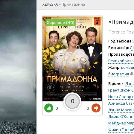
🎲 Игра
ХДРЕЗКА
»
Примадонна
🎙 Концерт
👫 Мелод
«Примадо
Хорошее (HD)
🕺 Мюзик
Florence Fost
👨‍💻 Реал
🎤 Ток-шо
Год выхода:
🧙‍♀️ Фант
Режиссёр:
С
Производств
🏅 Церем
Великобрита
Жанр:
комед
биография
📔
В ролях:
Дэви
Грант
Джон 
Ивэн Стюарт
0
Арианда
Стэ
0
0
Дэнни Махон
Джош О’Конн
Мейджер
Чар
Филип Гаско