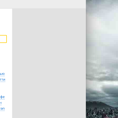
ью
тти
ффе
н
van