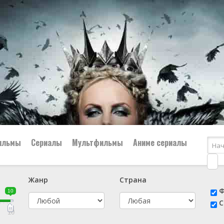
ильмы
Сериалы
Мультфильмы
Аниме сериалы
Жанр
Страна
е
📔 Биография
😎 Боевик
Ф
10
н
👨‍✈️ Военный
🕵️‍♂️ Детектив
С
й
📑 Документальный
😫 Драма
10