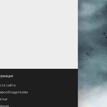
ормация
рта сайта
авообладателям
атьи
авная