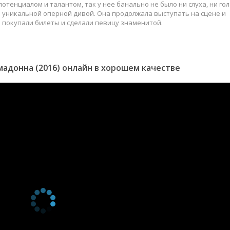
отенциалом и талантом, так у нее банально не было ни слуха, ни гол
ся уникальной оперной дивой. Она продолжала выступать на сцене и
и покупали билеты и сделали певицу знаменитой.
адонна (2016) онлайн в хорошем качестве