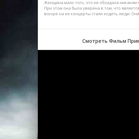
Женщина мало того, что не обладала никаким п
При этом она была уверена в том, что являет
вскоре на ее концерты стали ходить люди. Он
Смотреть Фильм Прим