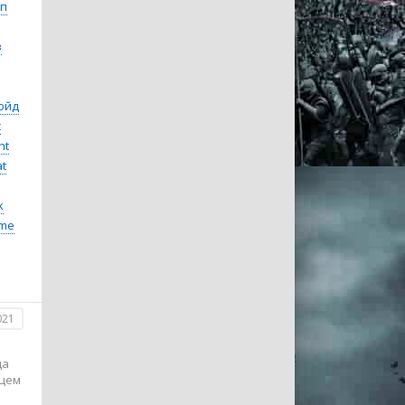
п
з
ойд
с
ht
t
k
me
021
ца
дцем