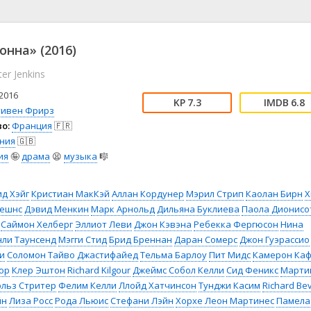
📖 История
🤪 Комедия
🎥 Короткометражка
🔪 Криминал
рама
🎼 Музыка
🧚‍♀️ Мультфильм
нна» (2016)
л
👨‍💼 Новости
🎒 Приключения
er Jenkins
ьное тв
👨‍👩‍👧‍👦 Семейный
⚽ Спорт
у
🤯 Триллер
😱 Ужасы
2016
7.3
6.8
астика
🤠 Фильм-нуар
🧝‍♂️ Фэнтези
тивен Фрирз
о:
Франция
🇫🇷
ония
ния
🇬🇧
ия
🤪
драма
😫
музыка
🎼
д Хэйг
Кристиан МакКэй
Аллан Кордунер
Мэрил Стрип
Каолан Бирн
Х
Сешнс
Дэвид Менкин
Марк Арнольд
Дильяна Буклиева
Паола Дионисо
Саймон Хелберг
Эллиот Леви
Джон Кэвэна
Ребекка Фергюсон
Нина
нли Таунсенд
Мэгги Стид
Брид Бреннан
Даран Сомерс
Джон Гуэрассио
и
Соломон Тайво Джастифайед
Тельма Барлоу
Пит Мидс
Камерон Ка
ор
Клер Эштон
Richard Kilgour
Джеймс Собол Келли
Сид Феникс
Марти
льз Стритер
Фелим Келли
Ллойд Хатчинсон
Тунджи Касим
Richard Be
йн
Лиза Росс
Рода Льюис
Стефани Лэйн
Хорхе Леон Мартинес
Памела