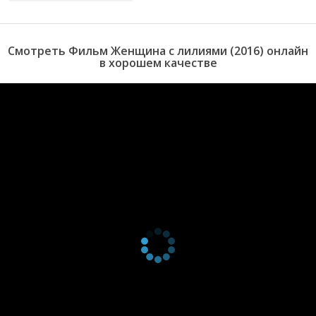
может иметь детей. Это событие стало ключевым в выборе
будущей профессии, ведь дети обязательно должны рождаться.
Смотреть Фильм Женщина с лилиями (2016) онлайн
в хорошем качестве