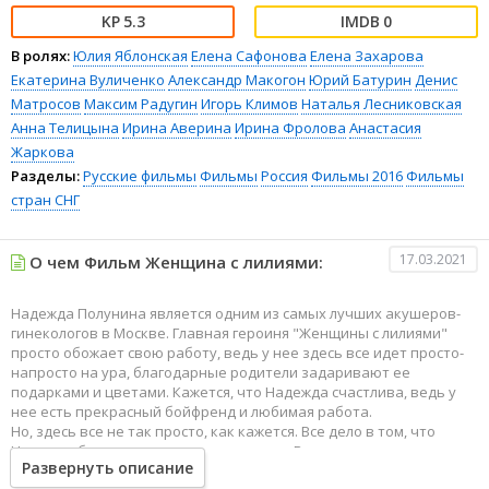
5.3
0
В ролях:
Юлия Яблонская
Елена Сафонова
Елена Захарова
Екатерина Вуличенко
Александр Макогон
Юрий Батурин
Денис
Матросов
Максим Радугин
Игорь Климов
Наталья Лесниковская
Анна Телицына
Ирина Аверина
Ирина Фролова
Анастасия
Жаркова
Разделы:
Русские фильмы
Фильмы
Россия
Фильмы 2016
Фильмы
стран СНГ
17.03.2021
О чем Фильм Женщина с лилиями:
Надежда Полунина является одним из самых лучших акушеров-
гинекологов в Москве. Главная героиня "Женщины с лилиями"
просто обожает свою работу, ведь у нее здесь все идет просто-
напросто на ура, благодарные родители задаривают ее
подарками и цветами. Кажется, что Надежда счастлива, ведь у
нее есть прекрасный бойфренд и любимая работа.
Но, здесь все не так просто, как кажется. Все дело в том, что
Надежда боится довериться мужчинам. Все дело в том, что в
Развернуть описание
молодости она совершила непоправимую ошибку и больше не