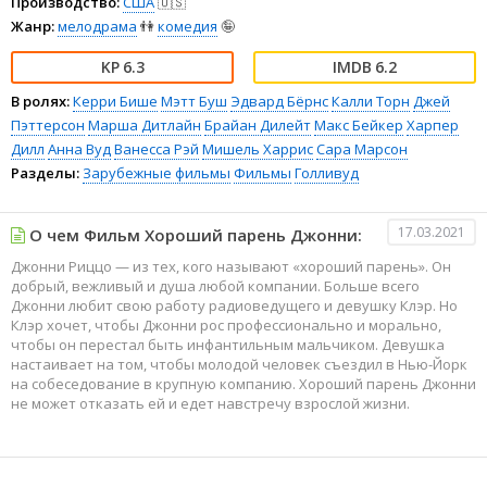
Производство:
США
🇺🇸
Жанр:
мелодрама
👫
комедия
🤪
6.3
6.2
В ролях:
Керри Бише
Мэтт Буш
Эдвард Бёрнс
Калли Торн
Джей
Пэттерсон
Марша Дитлайн
Брайан Дилейт
Макс Бейкер
Харпер
Дилл
Анна Вуд
Ванесса Рэй
Мишель Харрис
Сара Марсон
Разделы:
Зарубежные фильмы
Фильмы
Голливуд
17.03.2021
О чем Фильм Хороший парень Джонни:
Джонни Риццо — из тех, кого называют «хороший парень». Он
добрый, вежливый и душа любой компании. Больше всего
Джонни любит свою работу радиоведущего и девушку Клэр. Но
Клэр хочет, чтобы Джонни рос профессионально и морально,
чтобы он перестал быть инфантильным мальчиком. Девушка
настаивает на том, чтобы молодой человек съездил в Нью-Йорк
на собеседование в крупную компанию. Хороший парень Джонни
не может отказать ей и едет навстречу взрослой жизни.