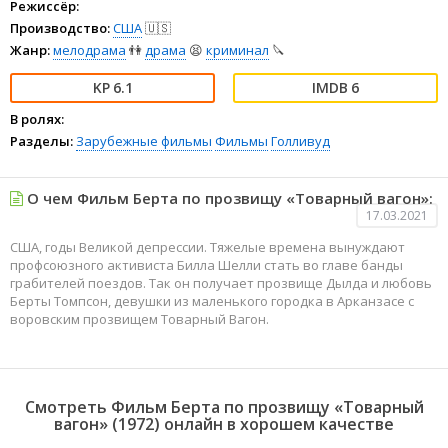
Режиссёр:
Производство:
США
🇺🇸
Жанр:
мелодрама
👫
драма
😫
криминал
🔪
6.1
6
В ролях:
Разделы:
Зарубежные фильмы
Фильмы
Голливуд
О чем Фильм Берта по прозвищу «Товарный вагон»:
17.03.2021
США, годы Великой депрессии. Тяжелые времена вынуждают
профсоюзного активиста Билла Шелли стать во главе банды
грабителей поездов. Так он получает прозвище Дылда и любовь
Берты Томпсон, девушки из маленького городка в Арканзасе с
воровским прозвищем Товарный Вагон.
Смотреть Фильм Берта по прозвищу «Товарный
вагон» (1972) онлайн в хорошем качестве