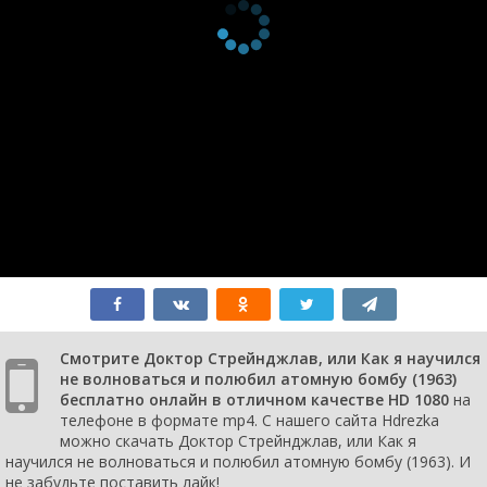
Смотрите Доктор Стрейнджлав, или Как я научился
не волноваться и полюбил атомную бомбу (1963)
бесплатно онлайн в отличном качестве HD 1080
на
телефоне в формате mp4. С нашего сайта Hdrezka
можно скачать Доктор Стрейнджлав, или Как я
научился не волноваться и полюбил атомную бомбу (1963). И
не забудьте поставить лайк!