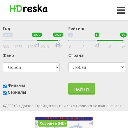
Год
Рейтинг
1960
2000
2026
0
5
10
1960
1977
1993
2010
2026
0
3
5
8
10
Жанр
Страна
Фильмы
НАЙТИ
Сериалы
ХДРЕЗКА
»
Доктор Стрейнджлав, или Как я научился не волноваться и полюбил атомную бомбу
Хорошее (HD)