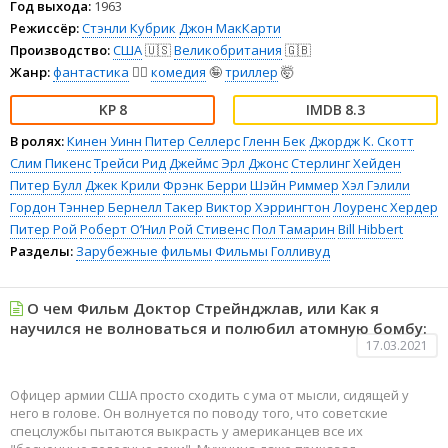
Год выхода:
1963
Режиссёр:
Стэнли Кубрик
Джон МакКарти
Производство:
США
🇺🇸
Великобритания
🇬🇧
Жанр:
фантастика
🧙‍♀️
комедия
🤪
триллер
🤯
8
8.3
В ролях:
Кинен Уинн
Питер Селлерс
Гленн Бек
Джордж К. Скотт
Слим Пикенс
Трейси Рид
Джеймс Эрл Джонс
Стерлинг Хейден
Питер Булл
Джек Крили
Фрэнк Берри
Шэйн Риммер
Хэл Гэлили
Гордон Тэннер
Бернелл Такер
Виктор Хэррингтон
Лоуренс Хердер
Питер Рой
Роберт О’Нил
Рой Стивенс
Пол Тамарин
Bill Hibbert
Разделы:
Зарубежные фильмы
Фильмы
Голливуд
О чем Фильм Доктор Стрейнджлав, или Как я
научился не волноваться и полюбил атомную бомбу:
17.03.2021
Офицер армии США просто сходить с ума от мысли, сидящей у
него в голове. Он волнуется по поводу того, что советские
спецслужбы пытаются выкрасть у американцев все их