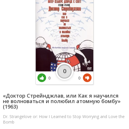
0
0
0
«Доктор Стрейнджлав, или Как я научился
не волноваться и полюбил атомную бомбу»
(1963)
Dr. Strangelove or: How I Learned to Stop Worrying and Love the
Bomb