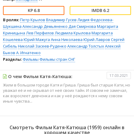
6.8
6.2
В ролях:
Петр Крылов
Владимир Гусев
Лидия Федосеева-
Шукшина
Александр Демьяненко
Дая Смирнова
Маргарита
Криницына
Лев Перфилов
Людмила Крылова
Маргарита
Кошелева
Юрий Мажуга
Анна Николаева
Юрий Лавров
Сергей
Сибель
Николай Засеев-Руденко
Александр Толстых
Алексей
Быков
А. Игнатенко
Разделы:
Фильмы
Фильмы стран СНГ
17.03.2021
О чем Фильм Катя-Катюша:
Жили в большом городе Катя и Гриша. Гриша был старше Кати, но
уважал её и не скрывал от неё своих тайн. И совсем не замечал,
как взрослеет девчонка и как у неё рождаются к нему совсем
иные чувства...
Смотреть Фильм Катя-Катюша (1959) онлайн в
хорошем качестве