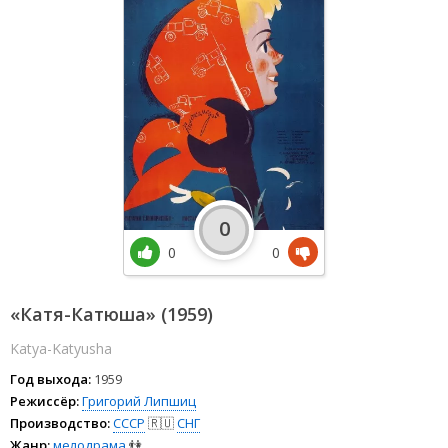
0
0
0
«Катя-Катюша» (1959)
Katya-Katyusha
Год выхода:
1959
Режиссёр:
Григорий Липшиц
Производство:
СССР
🇷🇺
СНГ
Жанр:
мелодрама
👫