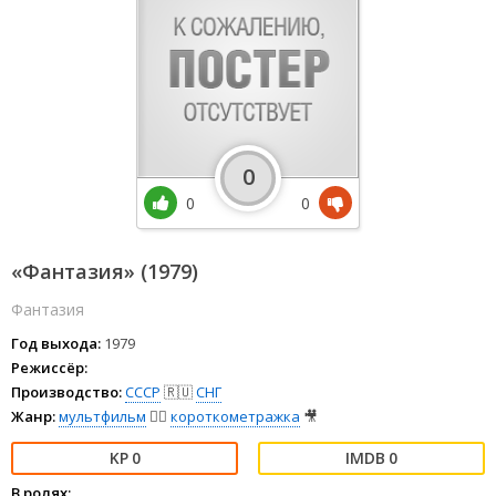
0
0
0
«Фантазия» (1979)
Фантазия
Год выхода:
1979
Режиссёр:
Производство:
СССР
🇷🇺
СНГ
Жанр:
мультфильм
🧚‍♀️
короткометражка
🎥
0
0
В ролях: