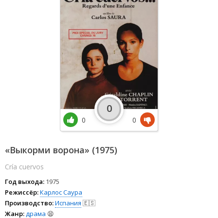
0
0
0
«Выкорми ворона» (1975)
Cría cuervos
Год выхода:
1975
Режиссёр:
Карлос Саура
Производство:
Испания
🇪🇸
Жанр:
драма
😫