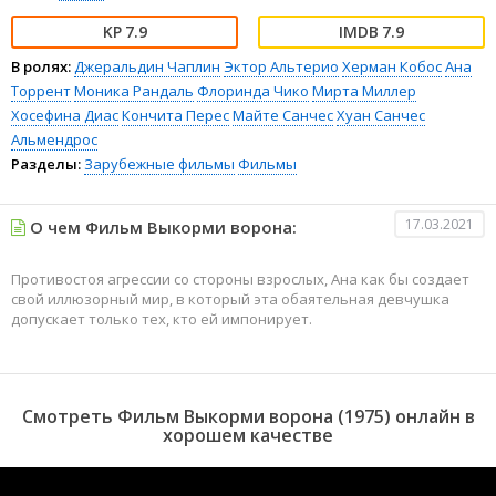
7.9
7.9
В ролях:
Джеральдин Чаплин
Эктор Альтерио
Херман Кобос
Ана
Торрент
Моника Рандаль
Флоринда Чико
Мирта Миллер
Хосефина Диас
Кончита Перес
Майте Санчес
Хуан Санчес
Альмендрос
Разделы:
Зарубежные фильмы
Фильмы
17.03.2021
О чем Фильм Выкорми ворона:
Противостоя агрессии со стороны взрослых, Ана как бы создает
свой иллюзорный мир, в который эта обаятельная девчушка
допускает только тех, кто ей импонирует.
Смотреть Фильм Выкорми ворона (1975) онлайн в
хорошем качестве