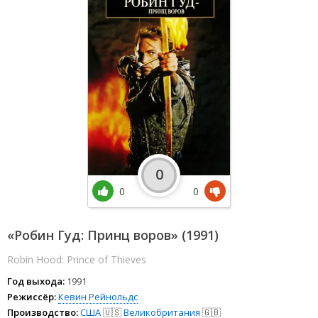
0
0
0
«Робин Гуд: Принц воров» (1991)
Robin Hood: Prince of Thieves
Год выхода:
1991
Режиссёр:
Кевин Рейнольдс
Производство:
США
🇺🇸
Великобритания
🇬🇧