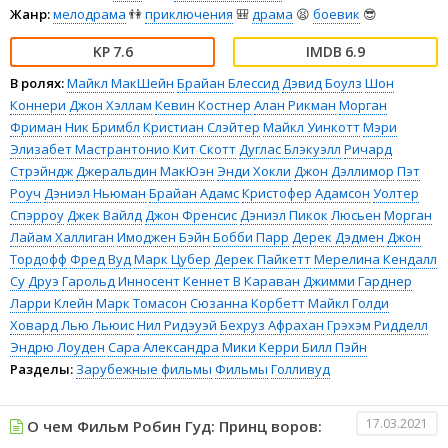
Жанр:
мелодрама
👫
приключения
🎒
драма
😫
боевик
😎
7.6
6.9
В ролях:
Майкл МакШейн
Брайан Блессид
Дэвид Боулз
Шон
Коннери
Джон Хэллам
Кевин Костнер
Алан Рикман
Морган
Фриман
Ник Бримбл
Кристиан Слэйтер
Майкл Уинкотт
Мэри
Элизабет Мастрантонио
Кит Скотт
Дуглас Блэкуэлл
Ричард
Стрэйндж
Джеральдин МакЮэн
Энди Хокли
Джон Дэллимор
Пэт
Роуч
Дэниэл Ньюман
Брайан Адамс
Кристофер Адамсон
Уолтер
Спэрроу
Джек Вайлд
Джон Френсис
Дэниэл Пикок
Люсьен Морган
Лайам Халлиган
Имоджен Бэйн
Бобби Парр
Дерек Дэдмен
Джон
Тордофф
Фред Вуд
Марк Цубер
Дерек Пайкетт
Мерелина Кендалл
Су Друэ
Гарольд Инносент
Кеннет В Караван
Джимми Гарднер
Ларри Клейн
Марк Томасон
Сюзанна Корбетт
Майкл Голди
Ховард Лью Льюис
Нил Ридэуэй
Бехруз Афрахан
Грэхэм Ридделл
Эндрю Лоуден
Сара Александра
Мики Керри
Билл Пэйн
Разделы:
Зарубежные фильмы
Фильмы
Голливуд
17.03.2021
О чем Фильм Робин Гуд: Принц воров: