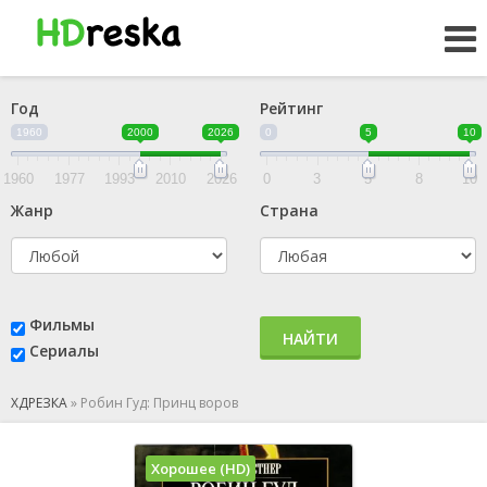
Год
Рейтинг
1960
2000
2026
0
5
10
1960
1977
1993
2010
2026
0
3
5
8
10
Жанр
Страна
Фильмы
НАЙТИ
Сериалы
ХДРЕЗКА
»
Робин Гуд: Принц воров
Хорошее (HD)