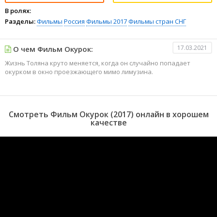
В ролях:
Разделы:
Фильмы
Россия
Фильмы 2017
Фильмы стран СНГ
17.03.2021
О чем Фильм Окурок:
Жизнь Толяна круто меняется, когда он случайно попадает
окурком в окно проезжающего мимо лимузина.
Смотреть Фильм Окурок (2017) онлайн в хорошем
качестве