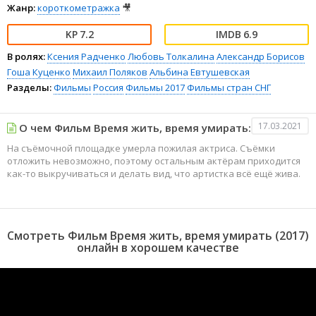
Жанр:
короткометражка
🎥
7.2
6.9
В ролях:
Ксения Радченко
Любовь Толкалина
Александр Борисов
Гоша Куценко
Михаил Поляков
Альбина Евтушевская
Разделы:
Фильмы
Россия
Фильмы 2017
Фильмы стран СНГ
17.03.2021
О чем Фильм Время жить, время умирать:
На съёмочной площадке умерла пожилая актриса. Съёмки
отложить невозможно, поэтому остальным актёрам приходится
как-то выкручиваться и делать вид, что артистка всё ещё жива.
Смотреть Фильм Время жить, время умирать (2017)
онлайн в хорошем качестве