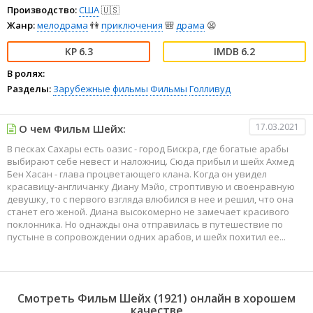
Производство:
США
🇺🇸
Жанр:
мелодрама
👫
приключения
🎒
драма
😫
6.3
6.2
В ролях:
Разделы:
Зарубежные фильмы
Фильмы
Голливуд
17.03.2021
О чем Фильм Шейх:
В песках Сахары есть оазис - город Бискра, где богатые арабы
выбирают себе невест и наложниц. Сюда прибыл и шейх Ахмед
Бен Хасан - глава процветающего клана. Когда он увидел
красавицу-англичанку Диану Мэйо, строптивую и своенравную
девушку, то с первого взгляда влюбился в нее и решил, что она
станет его женой. Диана высокомерно не замечает красивого
поклонника. Но однажды она отправилась в путешествие по
пустыне в сопровождении одних арабов, и шейх похитил ее...
Смотреть Фильм Шейх (1921) онлайн в хорошем
качестве