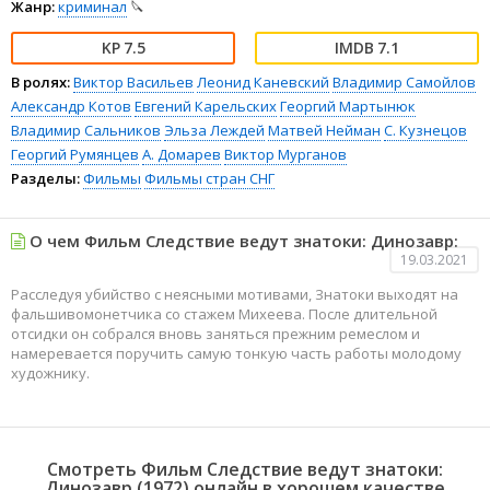
Жанр:
криминал
🔪
7.5
7.1
В ролях:
Виктор Васильев
Леонид Каневский
Владимир Самойлов
Александр Котов
Евгений Карельских
Георгий Мартынюк
Владимир Сальников
Эльза Леждей
Матвей Нейман
С. Кузнецов
Георгий Румянцев
А. Домарев
Виктор Мурганов
Разделы:
Фильмы
Фильмы стран СНГ
О чем Фильм Следствие ведут знатоки: Динозавр:
19.03.2021
Расследуя убийство с неясными мотивами, Знатоки выходят на
фальшивомонетчика со стажем Михеева. После длительной
отсидки он собрался вновь заняться прежним ремеслом и
намеревается поручить самую тонкую часть работы молодому
художнику.
Смотреть Фильм Следствие ведут знатоки:
Динозавр (1972) онлайн в хорошем качестве