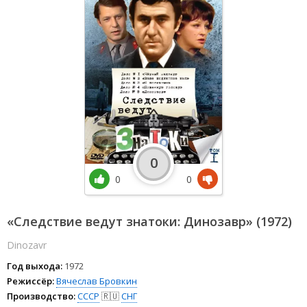
0
0
0
«Следствие ведут знатоки: Динозавр» (1972)
Dinozavr
Год выхода:
1972
Режиссёр:
Вячеслав Бровкин
Производство:
СССР
🇷🇺
СНГ