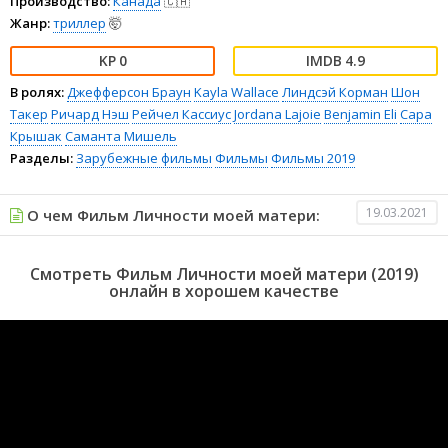
Производство:
Канада
🇨🇦
Жанр:
триллер
🤯
0
4.9
В ролях:
Джефферсон Браун
Kayla Wallace
Линдсэй Корман
Шон
Такер
Ричард Нэш
Рейчел Кассиус
Jordana Lajoie
Benjamin Eli
Сара
Крышак
Саманта Мишель
Разделы:
Зарубежные фильмы
Фильмы
Фильмы 2019
19.03.2021
О чем Фильм Личности моей матери:
Смотреть Фильм Личности моей матери (2019)
онлайн в хорошем качестве