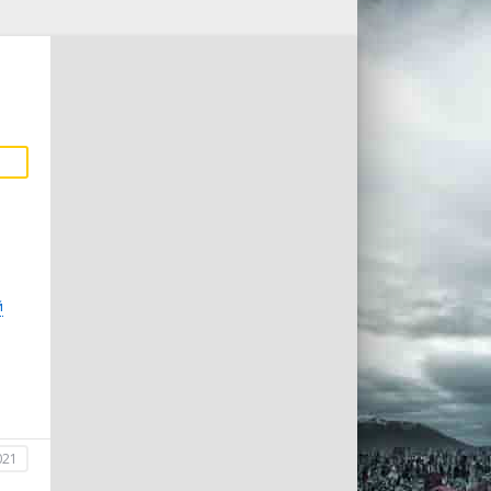
й
021