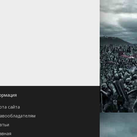
ормация
рта сайта
авообладателям
атьи
авная