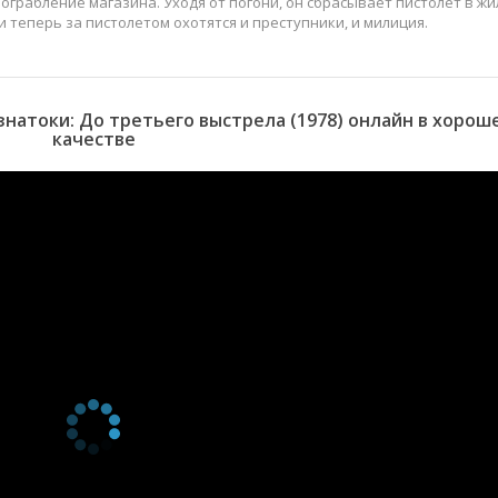
грабление магазина. Уходя от погони, он сбрасывает пистолет в ж
 теперь за пистолетом охотятся и преступники, и милиция.
натоки: До третьего выстрела (1978) онлайн в хорош
качестве