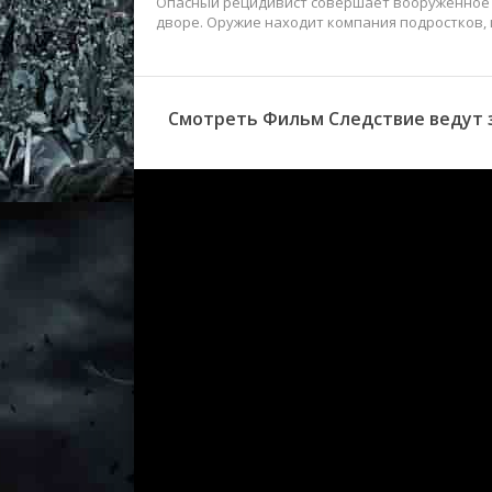
Опасный рецидивист совершает вооружённое о
дворе. Оружие находит компания подростков, и
Смотреть Фильм Следствие ведут з