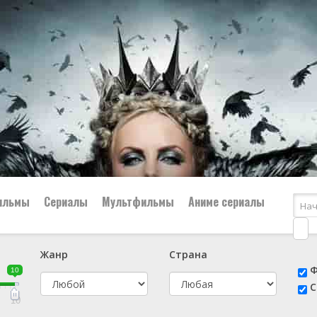
ильмы
Сериалы
Мультфильмы
Аниме сериалы
Жанр
Страна
е
📔 Биография
😎 Боевик
Ф
10
н
👨‍✈️ Военный
🕵️‍♂️ Детектив
С
й
📑 Документальный
😫 Драма
10