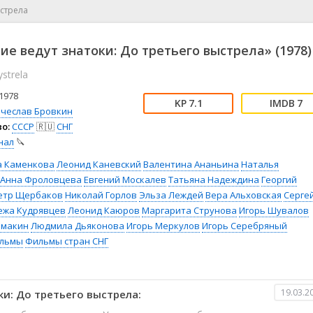
📖 История
🤪 Комедия
ыстрела
🎥 Короткометражка
🔪 Криминал
рама
🎼 Музыка
🧚‍♀️ Мультфильм
ие ведут знатоки: До третьего выстрела» (1978)
л
👨‍💼 Новости
🎒 Приключения
ystrela
ьное тв
👨‍👩‍👧‍👦 Семейный
⚽ Спорт
у
🤯 Триллер
😱 Ужасы
1978
7.1
7
астика
🤠 Фильм-нуар
🧝‍♂️ Фэнтези
ячеслав Бровкин
о:
СССР
🇷🇺
СНГ
ония
нал
🔪
а Каменкова
Леонид Каневский
Валентина Ананьина
Наталья
Анна Фроловцева
Евгений Москалев
Татьяна Надеждина
Георгий
етр Щербаков
Николай Горлов
Эльза Леждей
Вера Альховская
Серге
ежа Кудрявцев
Леонид Каюров
Маргарита Струнова
Игорь Шувалов
имакин
Людмила Дьяконова
Игорь Меркулов
Игорь Серебряный
льмы
Фильмы стран СНГ
19.03.2
и: До третьего выстрела: