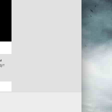
м
дут