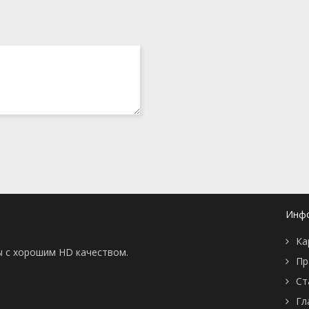
Инф
Ка
ы с хорошим HD качеством.
Пр
Ст
Гл