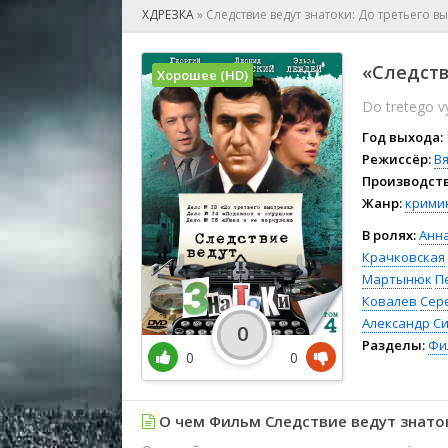
🎲 Игра
ХДРЕЗКА
»
Следствие ведут знатоки: До третьего в
🎙 Концерт
👫 Мелод
«Следств
Хорошее (HD)
🕺 Мюзик
Do tretego v
👨‍💻 Реал
🎤 Ток-шо
Год выхода:
🧙‍♀️ Фант
Режиссёр:
В
Производств
🏅 Церем
Жанр:
крими
В ролях:
Анн
Крачковская
Мартынюк
П
Ковалев
Сер
Александр С
0
Разделы:
Фи
0
0
О чем Фильм Следствие ведут знаток