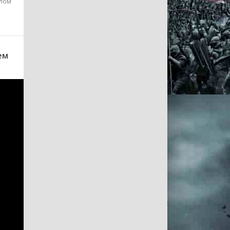
илом
ем