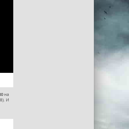
80
на
8). И