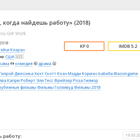
📖 История
🤪 Комедия
🎥 Короткометражка
🔪 Криминал
рама
🎼 Музыка
🧚‍♀️ Мультфильм
 когда найдешь работу» (2018)
л
👨‍💼 Новости
🎒 Приключения
You Get Work
ьное тв
👨‍👩‍👧‍👦 Семейный
⚽ Спорт
у
🤯 Триллер
😱 Ужасы
2018
0
5.2
астика
🤠 Фильм-нуар
🧝‍♂️ Фэнтези
тэйси Кохрэн
о:
США
🇺🇸
ония
рама
👫
комедия
🤪
драма
😫
Гилрой
Джессика Хехт
Скотт Коэн
Мэдди Кормэн
Isabella Blassingame
Ава Капри
Роберт Эли
Тесс Фрейзер
Роза Гилмор
рубежные фильмы
Фильмы
Голливуд
Фильмы 2018
19.03.2
 работу: