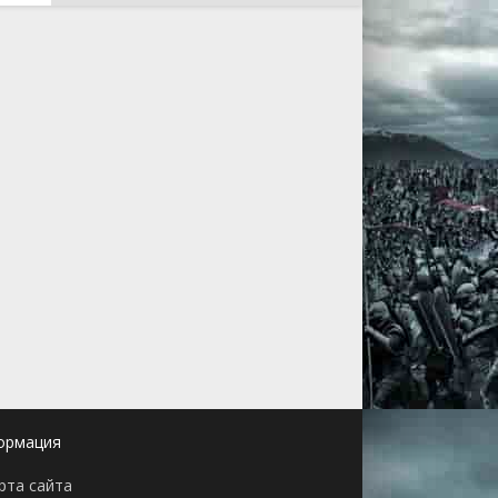
ормация
рта сайта