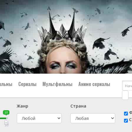
ильмы
Сериалы
Мультфильмы
Аниме сериалы
Жанр
Страна
е
📔 Биография
😎 Боевик
Ф
10
н
👨‍✈️ Военный
🕵️‍♂️ Детектив
С
й
📑 Документальный
😫 Драма
10