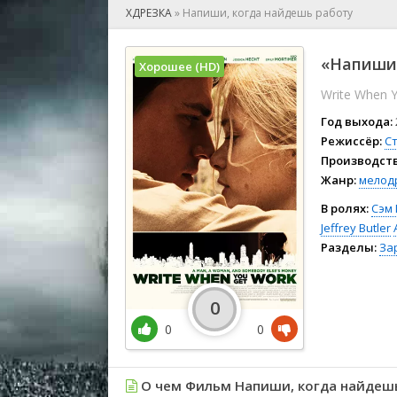
🎲 Игра
ХДРЕЗКА
»
Напиши, когда найдешь работу
🎙 Концерт
👫 Мелод
«Напиши,
Хорошее (HD)
🕺 Мюзик
Write When 
👨‍💻 Реал
🎤 Ток-шо
Год выхода:
🧙‍♀️ Фант
Режиссёр:
С
Производств
🏅 Церем
Жанр:
мелод
В ролях:
Сэм 
Jeffrey Butler
Разделы:
За
0
0
0
О чем Фильм Напиши, когда найдешь