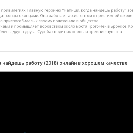
 и привилегиях. Главную героиню "Напиши, когда найдешь работу" зо
дит концы с концами. Она работает ассистентом в престижной школе
но приспособилась к своему положению в обществе.
ами и промышляет воровством около моста Трогс-Нек в Бронксе. Ко
блены друг в друга. Судьба сводит их вновь, и прежние чувства
 найдешь работу (2018) онлайн в хорошем качестве