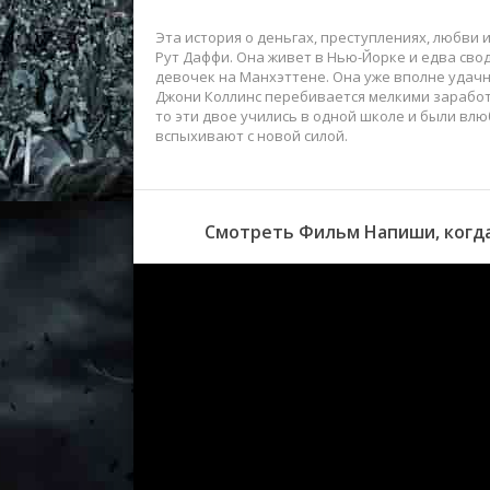
Эта история о деньгах, преступлениях, любви
Рут Даффи. Она живет в Нью-Йорке и едва сво
девочек на Манхэттене. Она уже вполне удач
Джони Коллинс перебивается мелкими заработк
то эти двое учились в одной школе и были влю
вспыхивают с новой силой.
Смотреть Фильм Напиши, когда