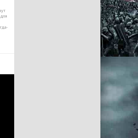
вут
 для
гда-